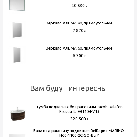
метров от МКАД. БП "Румянцево", корпус В, этаж 2,
20 530
₽
павильон 205В
- Доставка по Москве в пределах МКАД (стоимость
Зеркало АЛЬМА 80, прямоугольное
доставки рассчитывается менеджером после оформления
7 870
заказа)
₽
- Доставка до терминала любой транспортной компании
(для всей России)
Зеркало АЛЬМА 60, прямоугольное
6 700
Более подробную информацию вы можете получить по
₽
телефону
+7 (495) 150-07-16
или
+7 (964) 645-17-27
Вам будут интересны
Тумба подвесная без раковины Jacob Delafon
Presqu'Ile EB1104-V13
328 500
₽
База под раковину подвесная BelBagno MARINO-
H60-1100-2C-SO-BL-P