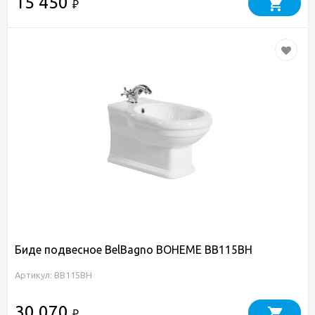
15 450
₽
Биде подвесное BelBagno BOHEME BB115BH
Артикул: BB115BH
30 070
₽