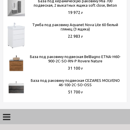
База под керамическую раковину Mia 700
подвесная, 2 выкатных ящика soft close, Beton
19 972
₽
Тумба под раковину Aquanet Nova Lite 60 белый
глянец (3 ящика)
22 983
₽
База под раковину подвесная BelBagno ETNA-H60-
900-2C-SO-RN-P Rovere Nature
31 100
₽
База под раковину подвесная CEZARES MOLVENO
46-100-2C-SO-OSS
51 700
₽