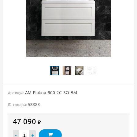
AM-Platino-900-2C-SO-BM
Артикул:
58383
ID товара:
47 090
₽
-
+