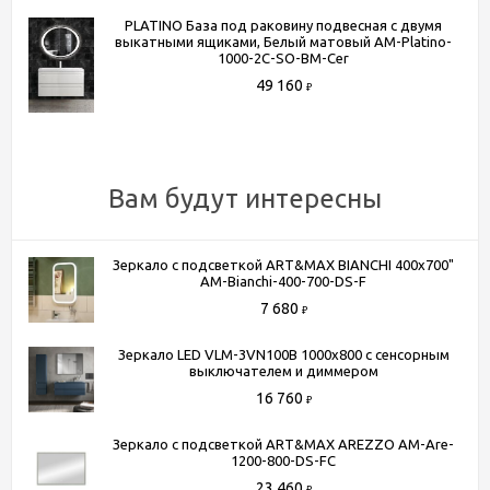
заказа)
PLATINO База под раковину подвесная с двумя
- Доставка до терминала любой транспортной компании
выкатными ящиками, Белый матовый AM-Platino-
(для всей России)
1000-2C-SO-BM-Cer
49 160
₽
Более подробную информацию вы можете получить по
телефону
+7 (495) 150-07-16
или
+7 (964) 645-17-27
Вам будут интересны
Зеркало с подсветкой ART&MAX BIANCHI 400x700"
AM-Bianchi-400-700-DS-F
7 680
₽
Зеркало LED VLM-3VN100B 1000х800 c сенсорным
выключателем и диммером
16 760
₽
Зеркало с подсветкой ART&MAX AREZZO AM-Are-
1200-800-DS-FC
23 460
₽