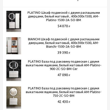
Поверхность фасада
Матовая
PLATINO Шкаф подвесной с двумя распашными
Механизм доводчика
Да
дверцами, Белый матовый , 400x300x1500, AM-
Ширина, см
90
Platino-1500-2A-SO-BM
54 070
Высота, см
55
₽
Глубина, см
48
BIANCHI Шкаф подвесной с двумя распашными
Цвет
белый матовый
дверцами, Белый матовый, 400x300x1500, AM-
Комплектация
крепление к стене ; ящики с
Bianchi-1500-2A-SO-BM
доводчиками
39 390
₽
Серия
PLATINO
PLATINO База под раковину подвесная с двумя
выкатными ящиками, Белый матовый AM-Platino-
900-2C-SO-BM-Cer
47 090
Способы получения товара:
₽
- Самовывоз из шоу-рума по адресу Киевское шоссе, 500
метров от МКАД. БП "Румянцево", корпус В, этаж 2,
PLATINO База под раковину подвесная с двумя
выкатными ящиками, Белый матовый AM-Platino-
павильон 205В
750-2C-SO-BM
- Доставка по Москве в пределах МКАД (стоимость
42 430
₽
доставки рассчитывается менеджером после оформления