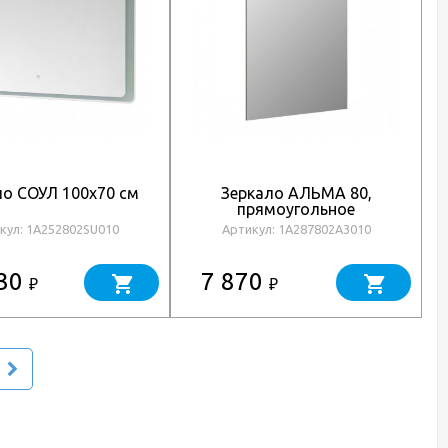
ло СОУЛ 100x70 см
Зеркало АЛЬМА 80,
прямоугольное
кул: 1A252802SU010
Артикул: 1A287802A3010
530
7 870
₽
₽