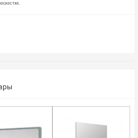
оскостях.
ары