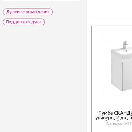
Душевые ограждения
Поддон для душа
Тумба СКАНДИ
универс., 2 дв.,
белый мато
Артикул: 1A2
раковину АД