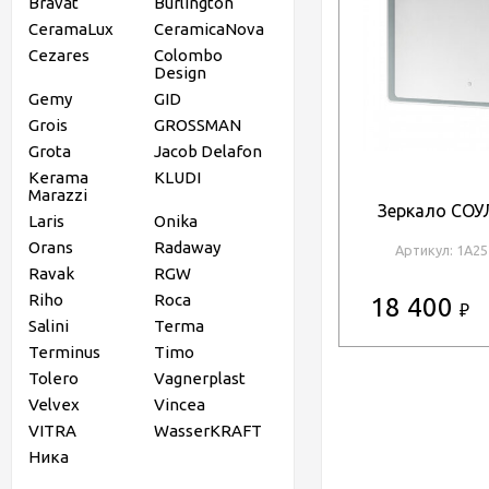
Bravat
Burlington
CeramaLux
CeramicaNova
Cezares
Colombo
Design
Gemy
GID
Grois
GROSSMAN
Grota
Jacob Delafon
Kerama
KLUDI
Marazzi
Зеркало СОУ
Laris
Onika
Orans
Radaway
Артикул: 1A2
Ravak
RGW
Riho
Roca
18 400
₽
Salini
Terma
Terminus
Timo
Tolero
Vagnerplast
Velvex
Vincea
VITRA
WasserKRAFT
Ника