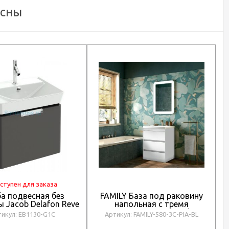
есны
ступен для заказа
а подвесная без
FAMILY База под раковину
 Jacob Delafon Reve
напольная с тремя
п
EB1130-G1C
выкатными ящиками, Bianco
тикул: EB1130-G1C
Артикул: FAMILY-580-3C-PIA-BL
Lucido, 580x470x845, FAMILY-
580-3C-PIA-BL