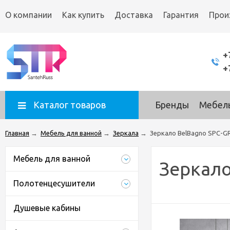
О компании
Как купить
Доставка
Гарантия
Прои
+
+
Каталог товаров
Бренды
Мебель
Главная
→
Мебель для ванной
→
Зеркала
→
Зеркало BelBagno SPC-G
Мебель для ванной
Зеркало
Полотенцесушители
Душевые кабины