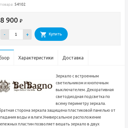
54102
 товара:
8 900
₽
-
+
Купить
бзор
Характеристики
Доставка
Зеркало с встроенным
светильником и кнопочным
выключателем. Декоративная
светодиодная подсветка по
всему периметру зеркала.
ратная сторона зеркала защищена пластиковой панелью от
опадания воды и влаги.Универсальное расположение
епежных пластин позволяет вешать зеркало в двух