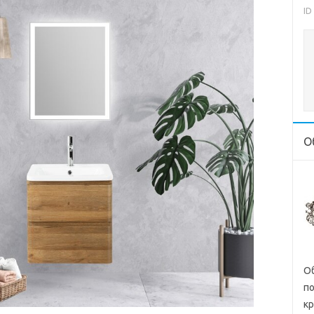
ID
О
Об
п
кр