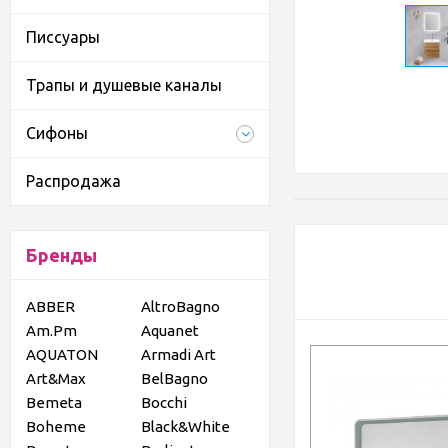
Писсуары
Трапы и душевые каналы
Сифоны
Распродажа
Бренды
ABBER
AltroBagno
Am.Pm
Aquanet
AQUATON
Armadi Art
Art&Max
BelBagno
Bemeta
Bocchi
Boheme
Black&White