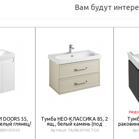
Вам будут интер
Недо
 DOORS 55,
Тумба НЕО-КЛАССИКА 85, 2
Тумб
 белый глянец/
ящ., белый камень (под
раковины
вый (под
раковину НЕО КЛАССИК 85)
78801SD010
Артикул: 1A286301NCTG0
Ар
РИАНА 55)