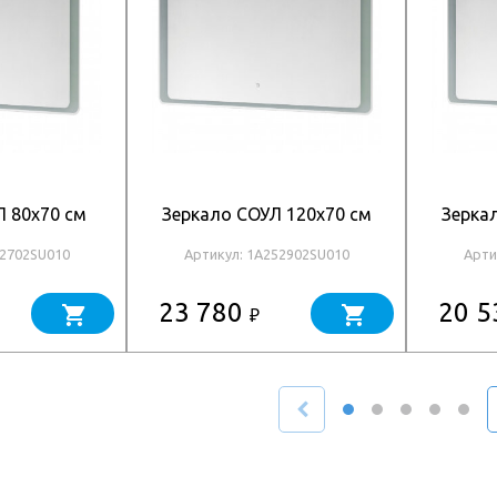
Л 80x70 см
Зеркало СОУЛ 120x70 см
Зерка
52702SU010
Артикул: 1A252902SU010
Арти
23 780
20 
₽