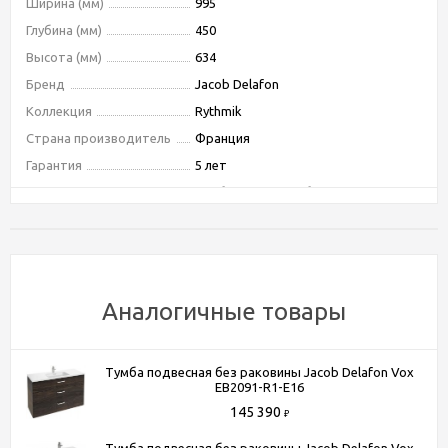
Ширина (мм)
995
Глубина (мм)
450
Высота (мм)
634
Бренд
Jacob Delafon
Коллекция
Rythmik
Страна производитель
Франция
Гарантия
5 лет
Тип
тумба подвесная без раковины
Тип монтажа
подвесной
Ориентация
универсальная
Форма
прямоугольная
Бельевая корзина
Нет
Аналогичные товары
Система хранения
с ящиками
Оснащение
механизм "плавное закрывание"
Тумба подвесная без раковины Jacob Delafon Vox
Угловая конструкция
Нет
EB2091-R1-E16
Цвет
светлое дерево
145 390
₽