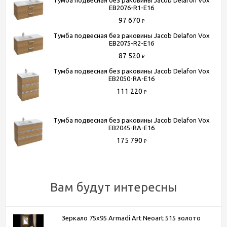
Тумба подвесная без раковины Jacob Delafon Vox
EB2076-R1-E16
Способы получения товара:
97 670
₽
- Самовывоз из шоу-рума по адресу Киевское шоссе, 500
Тумба подвесная без раковины Jacob Delafon Vox
метров от МКАД. БП "Румянцево", корпус В, этаж 2,
EB2075-R2-E16
павильон 205В
87 520
₽
- Доставка по Москве в пределах МКАД (стоимость
Тумба подвесная без раковины Jacob Delafon Vox
доставки рассчитывается менеджером после оформления
EB2050-RA-E16
заказа)
111 220
₽
- Доставка до терминала любой транспортной компании
(для всей России)
Тумба подвесная без раковины Jacob Delafon Vox
EB2045-RA-E16
Более подробную информацию вы можете получить по
175 790
₽
телефону
+7 (495) 150-07-16
или
+7 (964) 645-17-27
Вам будут интересны
Зеркало 75x95 Armadi Art Neoart 515 золото