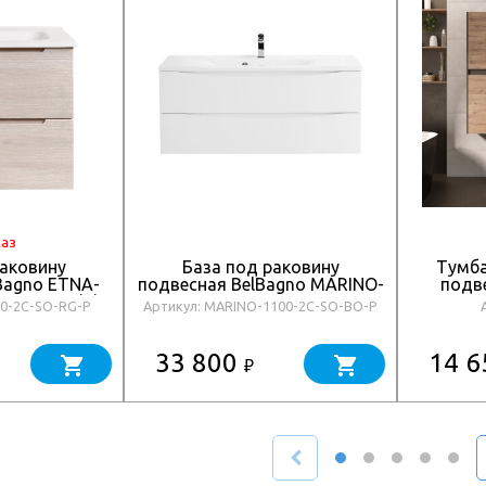
каз
раковину
База под раковину
Тумба
Bagno ETNA-
подвесная BelBagno MARINO-
подв
Rovere Grigio
1100-2C-SO-BO-P
СМАРТ-70
00-2C-SO-RG-P
Артикул: MARINO-1100-2C-SO-BO-P
велли
умыв
33 800
14 
₽