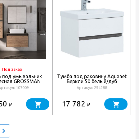
Под заказ
 под умывальник
Тумба под раковину Aquanet
есная GROSSMAN
Беркли 50 белый/дуб
п
 с 1-м ящ.+1 внутр.
рошелье
Артикул: 107009
Артикул: 254288
нгтон графит под
альник GR-3017
650
17 782
₽
₽