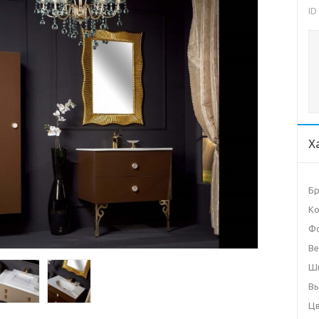
ID
Х
Б
Ко
Ф
Ве
Ши
Вы
Ц