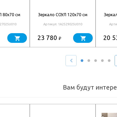
Л 80x70 см
Зеркало СОУЛ 120x70 см
Зерка
52702SU010
Артикул: 1A252902SU010
Арти
23 780
20 
₽
Вам будут интер