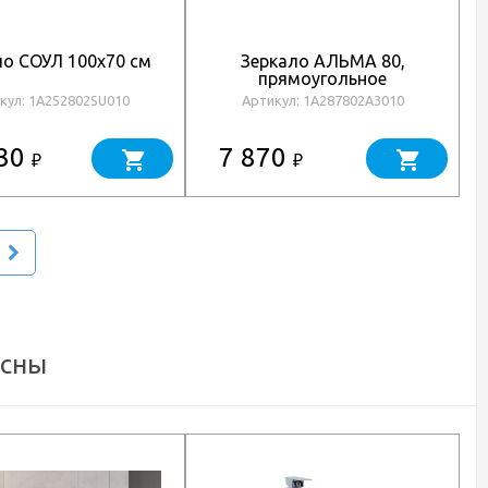
ло СОУЛ 100x70 см
Зеркало АЛЬМА 80,
прямоугольное
кул: 1A252802SU010
Артикул: 1A287802A3010
530
7 870
₽
₽
есны