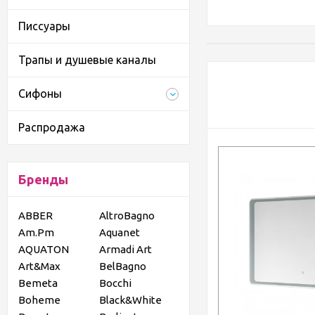
Писсуары
Трапы и душевые каналы
Сифоны
Распродажа
Бренды
ABBER
AltroBagno
Am.Pm
Aquanet
AQUATON
Armadi Art
Art&Max
BelBagno
Bemeta
Bocchi
Boheme
Black&White