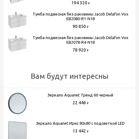
194 320
₽
Способы получения товара:
Тумба подвесная без раковины Jacob Delafon Vox
- Самовывоз из шоу-рума по адресу Киевское шоссе, 500
EB2080-R1-N18
метров от МКАД. БП "Румянцево", корпус В, этаж 2,
90 850
₽
павильон 205В
Тумба подвесная без раковины Jacob Delafon Vox
- Доставка по Москве в пределах МКАД (стоимость
EB2078-R4-N18
доставки рассчитывается менеджером после оформления
78 920
₽
заказа)
- Доставка до терминала любой транспортной компании
(для всей России)
Вам будут интересны
Более подробную информацию вы можете получить по
телефону
+7 (495) 150-07-16
или
+7 (964) 645-17-27
Зеркало Aquanet Тренд 60 черный
22 446
₽
Зеркало Aquanet Ирис 80x80 с подсветкой LED
13 442
₽