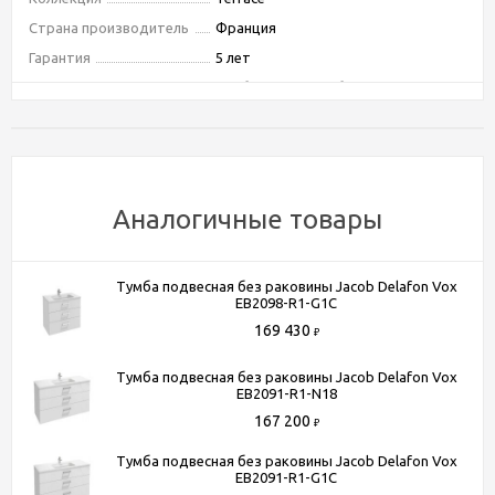
Страна производитель
Франция
Гарантия
5 лет
Тип
тумба подвесная без раковины
Тип монтажа
подвесной
Ориентация
универсальная
Форма
прямоугольная
Бельевая корзина
Нет
Аналогичные товары
Материал корпуса
МДФ
Покрытие корпуса
Лак
Тумба подвесная без раковины Jacob Delafon Vox
Материал фасада
МДФ
EB2098-R1-G1C
Покрытие фасада
лак
169 430
₽
Система хранения
с ящиками
Тумба подвесная без раковины Jacob Delafon Vox
Оснащение
механизм "плавное закрывание"
EB2091-R1-N18
Угловая конструкция
Нет
167 200
₽
Цвет
белый
Тумба подвесная без раковины Jacob Delafon Vox
EB2091-R1-G1C