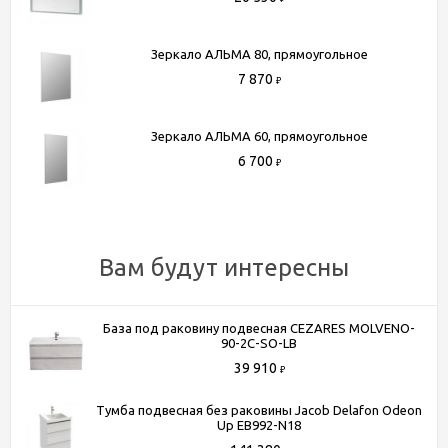
метров от МКАД. БП "Румянцево", корпус В, этаж 2,
павильон 205В
Зеркало АЛЬМА 80, прямоугольное
- Доставка по Москве в пределах МКАД (стоимость
7 870
доставки рассчитывается менеджером после оформления
₽
заказа)
- Доставка до терминала любой транспортной компании
Зеркало АЛЬМА 60, прямоугольное
(для всей России)
6 700
₽
Более подробную информацию вы можете получить по
телефону
+7 (495) 150-07-16
или
+7 (964) 645-17-27
Вам будут интересны
База под раковину подвесная CEZARES MOLVENO-
90-2C-SO-LB
39 910
₽
Тумба подвесная без раковины Jacob Delafon Odeon
Up EB992-N18