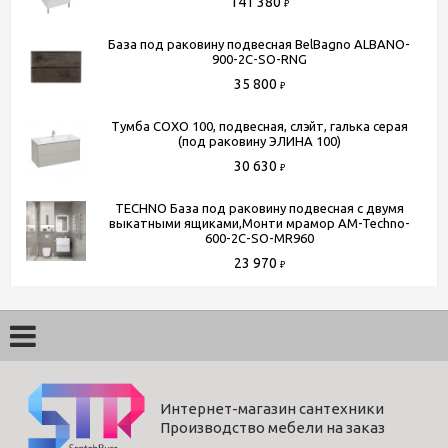
141 380
₽
База под раковину подвесная BelBagno ALBANO-
900-2C-SO-RNG
35 800
₽
Тумба СОХО 100, подвесная, слэйт, галька серая
(под раковину ЭЛИНА 100)
30 630
₽
TECHNO База под раковину подвесная с двумя
выкатными ящиками,Монти мрамор AM-Techno-
600-2C-SO-MR960
23 970
₽
Интернет-магазин сантехники
Производство мебели на заказ