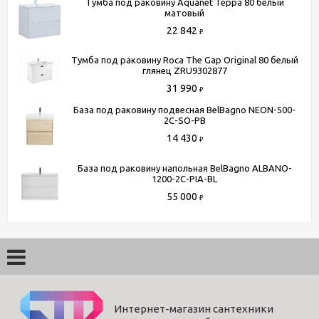
Тумба под раковину Aquanet Терра 80 белый
матовый
22 842
₽
Тумба под раковину Roca The Gap Original 80 белый
глянец ZRU9302877
31 990
₽
База под раковину подвесная BelBagno NEON-500-
2C-SO-PB
14 430
₽
База под раковину напольная BelBagno ALBANO-
1200-2C-PIA-BL
55 000
₽
Интернет-магазин сантехники