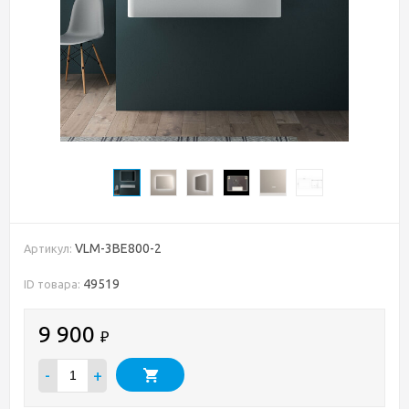
VLM-3BE800-2
Артикул:
49519
ID товара:
9 900
₽
-
+