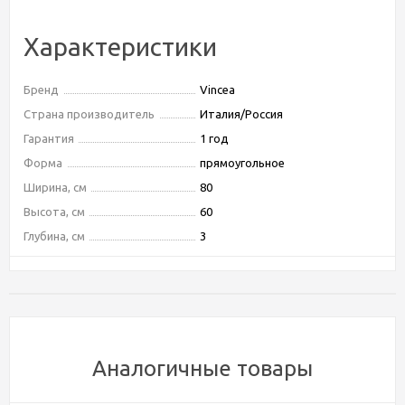
Характеристики
Бренд
Vincea
Страна производитель
Италия/Россия
Гарантия
1 год
Форма
прямоугольное
Ширина, см
80
Высота, см
60
Глубина, см
3
Выключатель
сенсорный выключатель
Подсветка
LED
Способы получения товара:
Аналогичные товары
- Самовывоз из шоу-рума по адресу Киевское шоссе, 500
метров от МКАД. БП "Румянцево", корпус В, этаж 2,