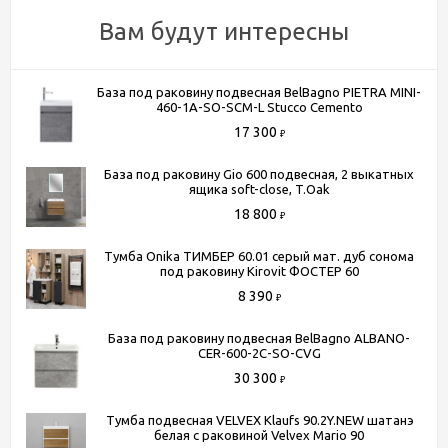
Вам будут интересны
База под раковину подвесная BelBagno PIETRA MINI-
460-1A-SO-SCM-L Stucco Cemento
17 300
₽
База под раковину Gio 600 подвесная, 2 выкатных
ящика soft-close, T.Oak
18 800
₽
Тумба Onika ТИМБЕР 60.01 серый мат. дуб сонома
под раковину Kirovit ФОСТЕР 60
8 390
₽
База под раковину подвесная BelBagno ALBANO-
CER-600-2C-SO-CVG
30 300
₽
Тумба подвесная VELVEX Klaufs 90.2Y.NEW шатанэ
белая с раковиной Velvex Mario 90