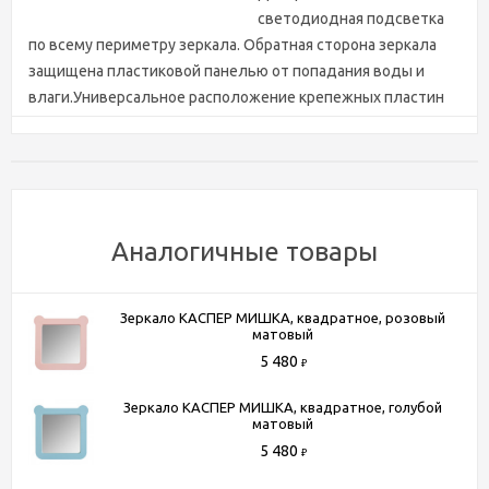
светодиодная подсветка
по всему периметру зеркала. Обратная сторона зеркала
защищена пластиковой панелью от попадания воды и
влаги.Универсальное расположение крепежных пластин
позволяет вешать зеркало в двух плоскостях.
Характеристики
Аналогичные товары
Бренд
BelBagno
Коллекция
MARINO
Страна производитель
Россия
Зеркало КАСПЕР МИШКА, квадратное, розовый
матовый
Гарантия
1 год
5 480
₽
Форма
квадратное
Тип лампы
светодиодная
Зеркало КАСПЕР МИШКА, квадратное, голубой
матовый
Тип монтажа
подвесной
5 480
₽
Реверсивное зеркало
Да