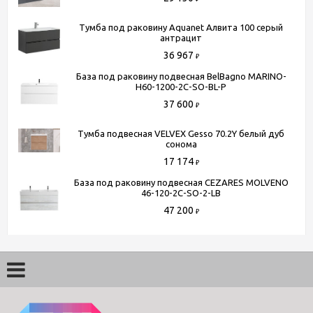
- Доставка до терминала любой транспортной компании
Тумба под раковину Aquanet Алвита 100 серый
(для всей России)
антрацит
36 967
Более подробную информацию вы можете получить по
₽
телефону
+7 (495) 150-07-16
или
+7 (964) 645-17-27
База под раковину подвесная BelBagno MARINO-
H60-1200-2C-SO-BL-P
37 600
₽
Тумба подвесная VELVEX Gesso 70.2Y белый дуб
сонома
17 174
₽
База под раковину подвесная CEZARES MOLVENO
46-120-2C-SO-2-LB
47 200
₽