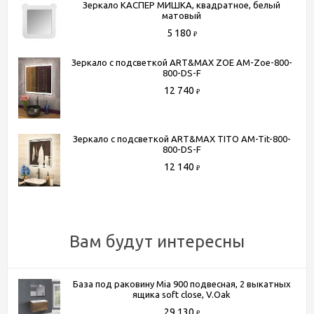
Тип подсветки
Встроенная по периметру
Зеркало КАСПЕР МИШКА, квадратное, белый
матовый
Тип выключателя
Сенсорный выключатель
5 180
₽
Ширина, см
80
Высота, см
80
Зеркало с подсветкой ART&MAX ZOE AM-Zoe-800-
800-DS-F
Глубина, см
3
12 740
₽
Крепёж в комплекте
Да
Дизайн
современный
Подсветка
да
Зеркало с подсветкой ART&MAX TITO AM-Tit-800-
800-DS-F
Материал корпуса
пластик
12 140
₽
Способы получения товара:
- Самовывоз из шоу-рума по адресу Киевское шоссе, 500
Вам будут интересны
метров от МКАД. БП "Румянцево", корпус В, этаж 2,
павильон 205В
- Доставка по Москве в пределах МКАД (стоимость
База под раковину Mia 900 подвесная, 2 выкатных
доставки рассчитывается менеджером после оформления
ящика soft close, V.Oak
заказа)
29 130
₽