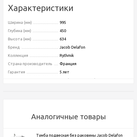
Характеристики
Ширина (мм)
995
Глубина (мм)
450
Высота (мм)
634
Бренд
Jacob Delafon
Коллекция
Rythmik
Страна производитель
Франция
Гарантия
5 лет
Тип
тумба подвесная без раковины
Тип монтажа
подвесной
Ориентация
универсальная
Форма
прямоугольная
Бельевая корзина
Нет
Аналогичные товары
Система хранения
с ящиками
Оснащение
механизм "плавное закрывание"
Тумба подвесная без раковины Jacob Delafon