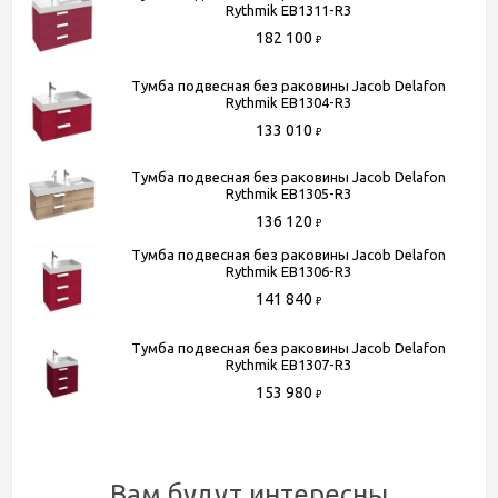
Угловая конструкция
Нет
Rythmik EB1311-R3
Цвет
красный
182 100
₽
Тумба подвесная без раковины Jacob Delafon
Rythmik EB1304-R3
Способы получения товара:
133 010
₽
- Самовывоз из шоу-рума по адресу Киевское шоссе, 500
метров от МКАД. БП "Румянцево", корпус В, этаж 2,
Тумба подвесная без раковины Jacob Delafon
Rythmik EB1305-R3
павильон 205В
136 120
- Доставка по Москве в пределах МКАД (стоимость
₽
доставки рассчитывается менеджером после оформления
Тумба подвесная без раковины Jacob Delafon
Rythmik EB1306-R3
заказа)
141 840
- Доставка до терминала любой транспортной компании
₽
(для всей России)
Тумба подвесная без раковины Jacob Delafon
Rythmik EB1307-R3
Более подробную информацию вы можете получить по
153 980
₽
телефону
+7 (495) 150-07-16
или
+7 (964) 645-17-27
Вам будут интересны