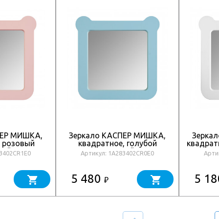
ПЕР МИШКА,
Зеркало КАСПЕР МИШКА,
Зерка
, розовый
квадратное, голубой
квадрат
вый
матовый
83402CR1E0
Артикул: 1A283402CR0E0
Арти
5 480
5 1
₽