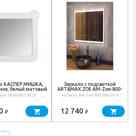
ло КАСПЕР МИШКА,
Зеркало с подсветкой
ное, белый матовый
ART&MAX ZOE AM-Zoe-800-
800-DS-F
кул: 1A283402CRE20
Артикул: AM-Zoe-800-800-DS-F
80
12 740
₽
₽