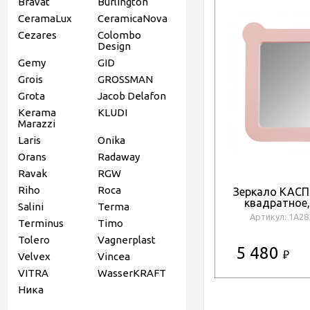
Bravat
Burlington
CeramaLux
CeramicaNova
Cezares
Colombo
Design
Gemy
GID
Grois
GROSSMAN
Grota
Jacob Delafon
Kerama
KLUDI
Marazzi
Laris
Onika
Orans
Radaway
Ravak
RGW
Riho
Roca
Зеркало КАС
квадратное
Salini
Terma
мато
Артикул: 1A2
Terminus
Timo
Tolero
Vagnerplast
5 480
Velvex
Vincea
₽
VITRA
WasserKRAFT
Ника