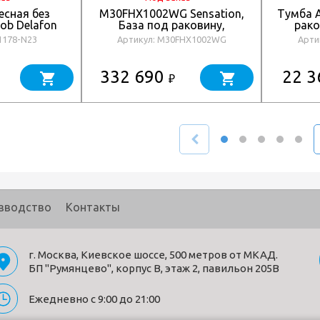
есная без
M30FHX1002WG Sensation,
Тумба А
ob Delafon
База под раковину,
рако
1178-N23
подвесная, 100 см, ящики,
1178-N23
Артикул: M30FHX1002WG
Арти
белый, глянцевая, шт
332 690
22 
₽
зводство
Контакты
г. Москва, Киевское шоссе, 500 метров от МКАД.
БП "Румянцево", корпус В, этаж 2, павильон 205В
Ежедневно с 9:00 до 21:00