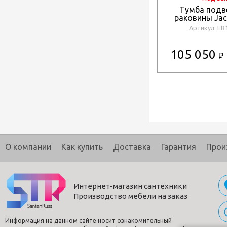
Тумба подв
раковины Jac
Terrace EB
Артикул: EB
105 050
₽
О компании
Как купить
Доставка
Гарантия
Прои
Интернет-магазин сантехники
Производство мебели на заказ
Информация на данном сайте носит ознакомительный