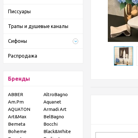
Писсуары
Трапы и душевые каналы
Сифоны
Распродажа
Бренды
ABBER
AltroBagno
Am.Pm
Aquanet
AQUATON
Armadi Art
Art&Max
BelBagno
Bemeta
Bocchi
Boheme
Black&White