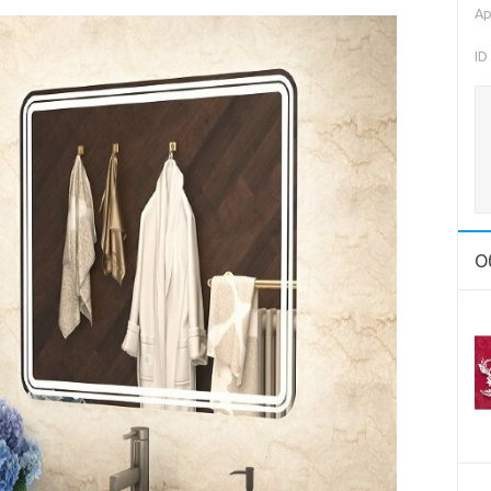
Ар
ID
О