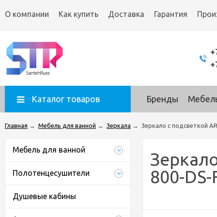
О компании
Как купить
Доставка
Гарантия
Прои
+
+
Каталог товаров
Бренды
Мебель
Главная
→
Мебель для ванной
→
Зеркала
→
Зеркало с подсветкой A
Мебель для ванной
Зеркало
800-DS-
Полотенцесушители
Душевые кабины