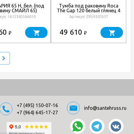
РИЯ 65 Н, бел. (под
Тумба под раковину Roca
вину СМАЙЛ 65)
The Gap 120 белый глянец 4
ящика ZRU9307637
кул: 1A123401AA010
Артикул: ZRU9307637
360
49 610
₽
₽
+7 (495) 150-07-16
info@santehruss.ru
+7 (964) 645-17-27