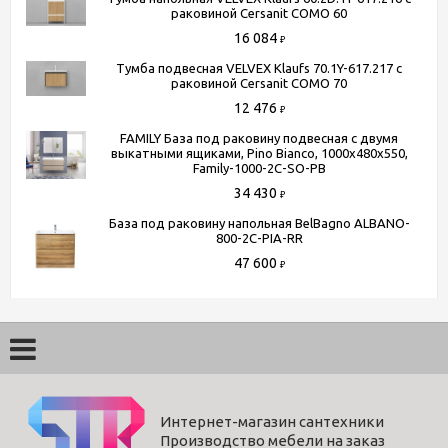
раковиной Cersanit COMO 60
16 084
₽
Способы получения товара:
Тумба подвесная VELVEX Klaufs 70.1Y-617.217 с
раковиной Cersanit COMO 70
- Самовывоз из шоу-рума по адресу Киевское шоссе, 500
12 476
метров от МКАД. БП "Румянцево", корпус В, этаж 2,
₽
павильон 205В
FAMILY База под раковину подвесная с двумя
выкатными ящиками, Pino Bianco, 1000x480x550,
- Доставка по Москве в пределах МКАД (стоимость
Family-1000-2C-SO-PB
доставки рассчитывается менеджером после оформления
34 430
₽
заказа)
База под раковину напольная BelBagno ALBANO-
- Доставка до терминала любой транспортной компании
800-2C-PIA-RR
(для всей России)
47 600
₽
Более подробную информацию вы можете получить по
телефону
+7 (495) 150-07-16
или
+7 (964) 645-17-27
Интернет-магазин сантехники
Производство мебели на заказ