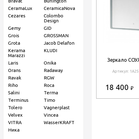
Bravat
Burlington
CeramaLux
CeramicaNova
Cezares
Colombo
Design
Gemy
GID
Grois
GROSSMAN
Grota
Jacob Delafon
Kerama
KLUDI
Marazzi
Зеркало СОУ
Laris
Onika
Orans
Radaway
Артикул: 1A2
Ravak
RGW
Riho
Roca
18 400
₽
Salini
Terma
Terminus
Timo
Tolero
Vagnerplast
Velvex
Vincea
VITRA
WasserKRAFT
Ника