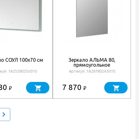
ло СОУЛ 100x70 см
Зеркало АЛЬМА 80,
прямоугольное
кул: 1A252802SU010
Артикул: 1A287802A3010
530
7 870
₽
₽