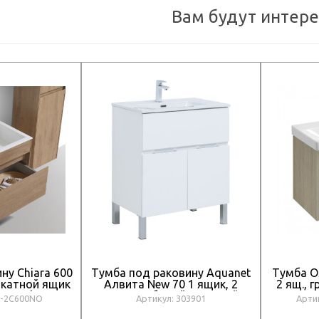
Вам будут интер
ну Chiara 600
Тумба под раковину Aquanet
Тумба О
ыкатной ящик
Алвита New 70 1 ящик, 2
2 ящ., 
, N.Oak
дверцы, белый матовый
раков
C-2C600NO
Артикул: 303901
Арти