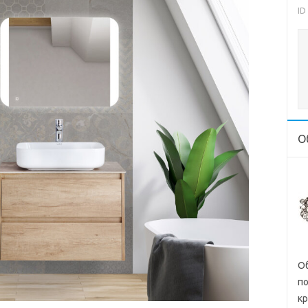
ID
О
Об
п
кр