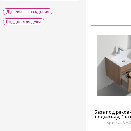
Душевые ограждения
Поддон для душа
База под ракови
подвесная, 1 в
soft-close
Артикул: VM