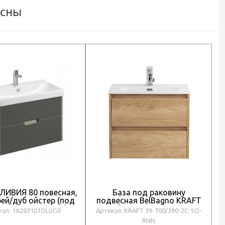
есны
ЛИВИЯ 80 повесная,
База под раковину
грей/дуб ойстер (под
подвесная BelBagno KRAFT
ину АДРИАНА 80)
39-700/390-2C-SO-RNN Rovere
кул: 1A283101OLUG0
Артикул: KRAFT 39-700/390-2C-SO-
Nebrasca Nature
RNN