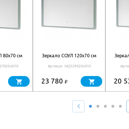
Л 80x70 см
Зеркало СОУЛ 120x70 см
Зерка
52702SU010
Артикул: 1A252902SU010
Арти
23 780
20 
₽