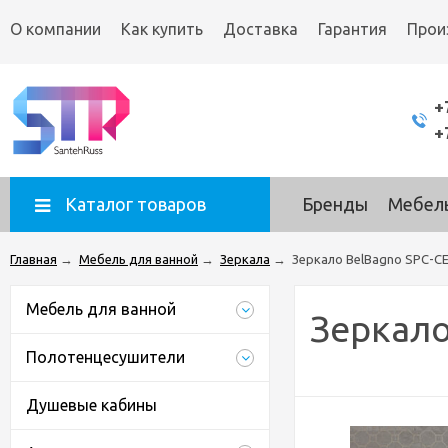
О компании
Как купить
Доставка
Гарантия
Прои
+
+
Каталог товаров
Бренды
Мебель
Главная
→
Мебель для ванной
→
Зеркала
→
Зеркало BelBagno SPC-C
Мебель для ванной
Зеркало
Полотенцесушители
Душевые кабины