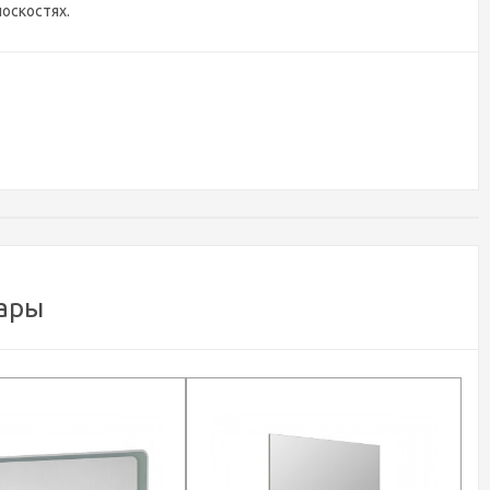
оскостях.
ары