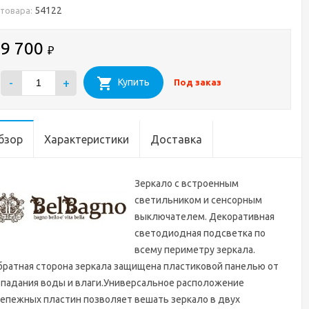
54122
 товара:
9 700
₽
-
+
Купить
Под заказ
бзор
Характеристики
Доставка
Зеркало с встроенным
светильником и сенсорным
выключателем. Декоративная
светодиодная подсветка по
всему периметру зеркала.
ратная сторона зеркала защищена пластиковой панелью от
опадания воды и влаги.Универсальное расположение
епежных пластин позволяет вешать зеркало в двух