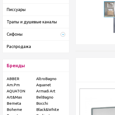
Писсуары
Трапы и душевые каналы
Сифоны
Распродажа
Бренды
ABBER
AltroBagno
Am.Pm
Aquanet
AQUATON
Armadi Art
Art&Max
BelBagno
Bemeta
Bocchi
Boheme
Black&White