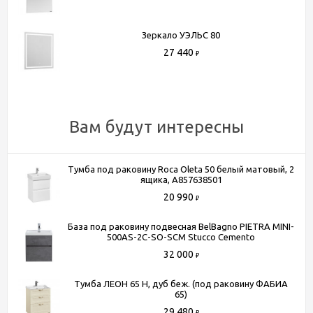
Зеркало УЭЛЬС 80
27 440
₽
Вам будут интересны
Тумба под раковину Roca Oleta 50 белый матовый, 2
ящика, A857638501
20 990
₽
База под раковину подвесная BelBagno PIETRA MINI-
500AS-2C-SO-SCM Stucco Cemento
32 000
₽
Тумба ЛЕОН 65 H, дуб беж. (под раковину ФАБИА
65)
29 480
₽