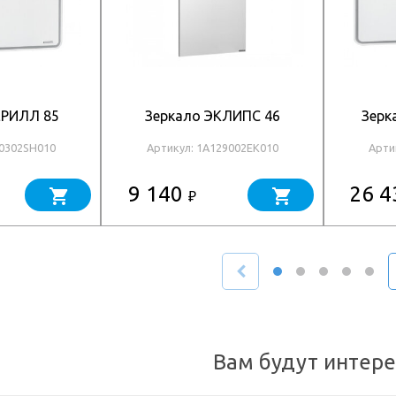
ЕРИЛЛ 85
Зеркало ЭКЛИПС 46
Зерк
10302SH010
Артикул: 1A129002EK010
Арти
9 140
26 
₽
Вам будут интер