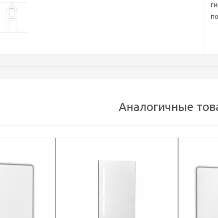
г
по
св
Аналогичные тов