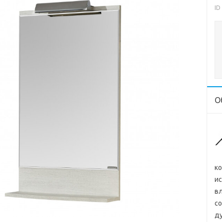
ID
О
ко
ис
вл
со
д