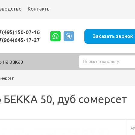
зводство
Контакты
7(495)150-07-16
Заказать звонок
7(964)645-17-27
 на заказ
омерсет
 БЕККА 50, дуб сомерсет
Ар