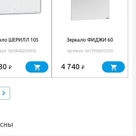
ало ШЕРИЛЛ 105
Зеркало ФИДЖИ 60
кул: 1A206402SH010
Артикул: 1A179502FG010
430
4 740
₽
₽
есны