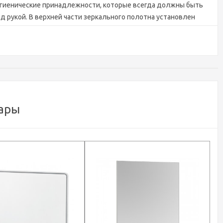
игиенические принадлежности, которые всегда должны быть
д рукой. В верхней части зеркального полотна установлен
етильник, обеспечивающий ровное и красивое свечение.
ары