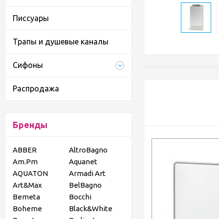
Писсуары
Трапы и душевые каналы
Сифоны
Распродажа
Бренды
ABBER
AltroBagno
Am.Pm
Aquanet
AQUATON
Armadi Art
Art&Max
BelBagno
Bemeta
Bocchi
Boheme
Black&White