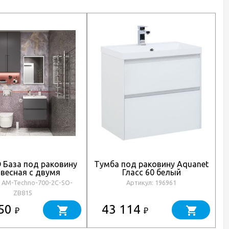
База под раковину
Тумба под раковину Aquanet
весная с двумя
Гласс 60 белый
п
ми ящиками, Смоки
: AM-Techno-700-2C-SO-
Артикул: 196961
-Techno-700-2C-SO-
ZB815
ZB815
750
43 114
₽
₽