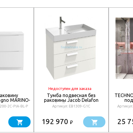
Недоступен для заказа
раковину
Тумба подвесная без
TECHNO 
agno MARINO-
раковины Jacob Delafon
под
IA-BL-P
Rythmik EB1309-G1C
выкатны
200-2C-PIA-BL-P
Артикул: EB1309-G1C
Артикул
софт AM
192 970
25 
₽