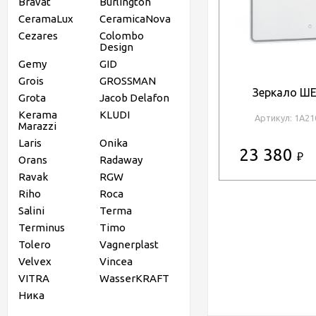
Bravat
Burlington
CeramaLux
CeramicaNova
Cezares
Colombo
Design
Gemy
GID
Grois
GROSSMAN
Зеркало Ш
Grota
Jacob Delafon
Kerama
KLUDI
Артикул: 1A2
Marazzi
Laris
Onika
23 380
₽
Orans
Radaway
Ravak
RGW
Riho
Roca
Salini
Terma
Terminus
Timo
Tolero
Vagnerplast
Velvex
Vincea
VITRA
WasserKRAFT
Ника