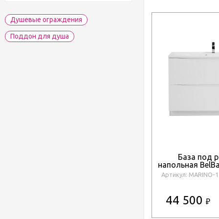
Душевые ограждения
Поддон для душа
База под 
напольная BelB
1200-2C-P
Артикул: MARINO-1
44 500
₽