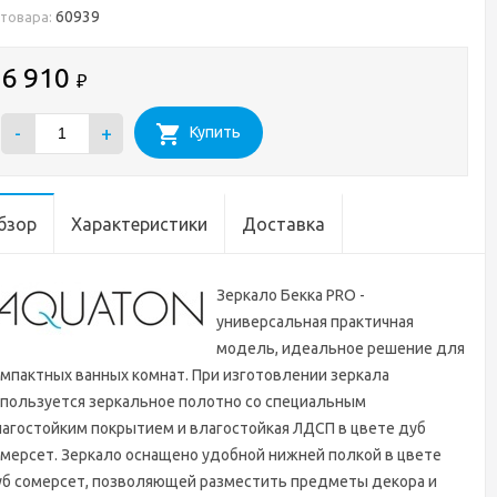
60939
 товара:
6 910
₽
-
+
Купить
бзор
Характеристики
Доставка
Зеркало Бекка PRO -
универсальная практичная
модель, идеальное решение для
мпактных ванных комнат. При изготовлении зеркала
пользуется зеркальное полотно со специальным
агостойким покрытием и влагостойкая ЛДСП в цвете дуб
мерсет. Зеркало оснащено удобной нижней полкой в цвете
уб сомерсет, позволяющей разместить предметы декора и