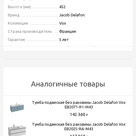
Высота (мм)
452
Бренд
Jacob Delafon
Коллекция
Vox
Страна производитель
Франция
Гарантия
5 лет
Тип
тумба подвесная без раковины
Тип монтажа
подвесной
Ориентация
универсальная
Форма
прямоугольная
Бельевая корзина
Нет
Аналогичные товары
Покрытие корпуса
глянцевое
Покрытие фасада
глянцевое
Тумба подвесная без раковины Jacob Delafon Vox
Система хранения
с ящиками
EB2071-R1-M43
Оснащение
механизм "плавное закрывание"
142 360
₽
Тип лампы
нет
Тумба подвесная без раковины Jacob Delafon Vox
EB2025-RA-M43
Угловая конструкция
Нет