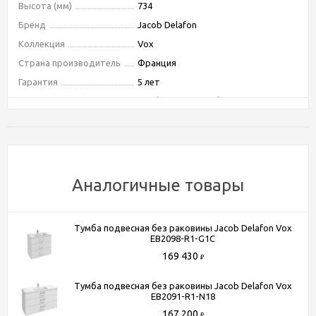
Высота (мм)
734
Бренд
Jacob Delafon
Коллекция
Vox
Страна производитель
Франция
Гарантия
5 лет
Тип
тумба подвесная без раковины
Тип монтажа
подвесной
Ориентация
универсальная
Форма
прямоугольная
Бельевая корзина
Нет
Аналогичные товары
Покрытие корпуса
глянцевое
Покрытие фасада
глянцевое
Тумба подвесная без раковины Jacob Delafon Vox
Система хранения
с ящиками
EB2098-R1-G1C
Оснащение
механизм "плавное закрывание"
169 430
₽
Тип лампы
нет
Тумба подвесная без раковины Jacob Delafon Vox
Угловая конструкция
Нет
EB2091-R1-N18
Цвет
белый
167 200
₽