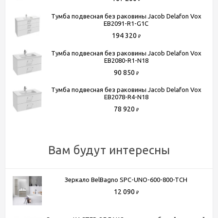
Тумба подвесная без раковины Jacob Delafon Vox
EB2091-R1-G1C
Способы получения товара:
194 320
₽
- Самовывоз из шоу-рума по адресу Киевское шоссе, 500
Тумба подвесная без раковины Jacob Delafon Vox
метров от МКАД. БП "Румянцево", корпус В, этаж 2,
EB2080-R1-N18
павильон 205В
90 850
₽
- Доставка по Москве в пределах МКАД (стоимость
Тумба подвесная без раковины Jacob Delafon Vox
доставки рассчитывается менеджером после оформления
EB2078-R4-N18
заказа)
78 920
₽
- Доставка до терминала любой транспортной компании
(для всей России)
Более подробную информацию вы можете получить по
Вам будут интересны
телефону
+7 (495) 150-07-16
или
+7 (964) 645-17-27
Зеркало BelBagno SPC-UNO-600-800-TCH
12 090
₽