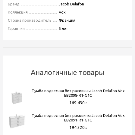
Бренд
Jacob Delafon
Коллекция
Vox
Страна производитель
Франция
Гарантия
5 лет
Тип
тумба подвесная без раковины
Тип монтажа
подвесной
Ориентация
универсальная
Форма
прямоугольная
Бельевая корзина
Нет
Аналогичные товары
Покрытие корпуса
глянцевое
Покрытие фасада
глянцевое
Тумба подвесная без раковины Jacob Delafon Vox
Система хранения
с ящиками
EB2098-R1-G1C
Оснащение
механизм "плавное закрывание"
169 430
₽
Тип лампы
нет
Тумба подвесная без раковины Jacob Delafon Vox
Угловая конструкция
Нет
EB2091-R1-G1C
Цвет
белый
194 320
₽