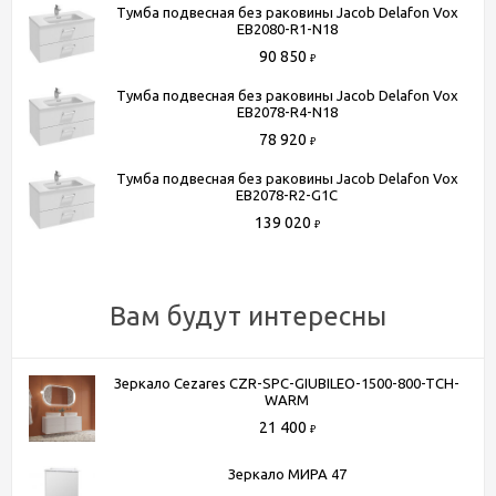
Тумба подвесная без раковины Jacob Delafon Vox
EB2080-R1-N18
Способы получения товара:
90 850
₽
- Самовывоз из шоу-рума по адресу Киевское шоссе, 500
Тумба подвесная без раковины Jacob Delafon Vox
метров от МКАД. БП "Румянцево", корпус В, этаж 2,
EB2078-R4-N18
павильон 205В
78 920
₽
- Доставка по Москве в пределах МКАД (стоимость
Тумба подвесная без раковины Jacob Delafon Vox
доставки рассчитывается менеджером после оформления
EB2078-R2-G1C
заказа)
139 020
₽
- Доставка до терминала любой транспортной компании
(для всей России)
Более подробную информацию вы можете получить по
Вам будут интересны
телефону
+7 (495) 150-07-16
или
+7 (964) 645-17-27
Зеркало Cezares CZR-SPC-GIUBILEO-1500-800-TCH-
WARM
21 400
₽
Зеркало МИРА 47