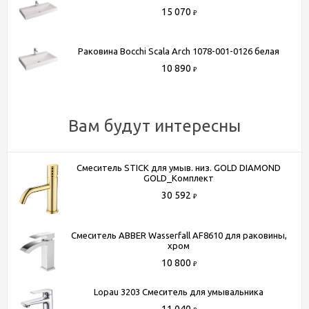
15 070
₽
Высота, см
14
Глубина, см
48
Раковина Bocchi Scala Arch 1078-001-0126 белая
Цвет
черный
10 890
Поверхность
матовая
₽
Донный клапан
нет
Дизайн
современный
Вам будут интересны
Материал
фарфор
Смеситель STICK для умыв. низ. GOLD DIAMOND
GOLD_Комплект
Способы получения товара:
30 592
- Самовывоз из шоу-рума по адресу Киевское шоссе, 500
₽
метров от МКАД. БП "Румянцево", корпус В, этаж 2,
павильон 205В
Смеситель ABBER Wasserfall AF8610 для раковины,
хром
- Доставка по Москве в пределах МКАД (стоимость
10 800
доставки рассчитывается менеджером после оформления
₽
заказа)
Lopau 3203 Смеситель для умывальника
- Доставка до терминала любой транспортной компании