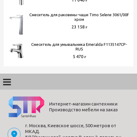
11 040
(для всей России)
₽
Более подробную информацию вы можете получить по
Смеситель для раковины-чаши Timo Selene 3061/00F
хром
телефону
+7 (495) 150-07-16
или
+7 (964) 645-17-27
23 158
₽
Смеситель для умывальника Emeralda F1135147CP-
RUS
5 470
₽
Интернет-магазин сантехники
Производство мебели на заказ
г. Москва, Киевское шоссе, 500 метров от
МКАД.