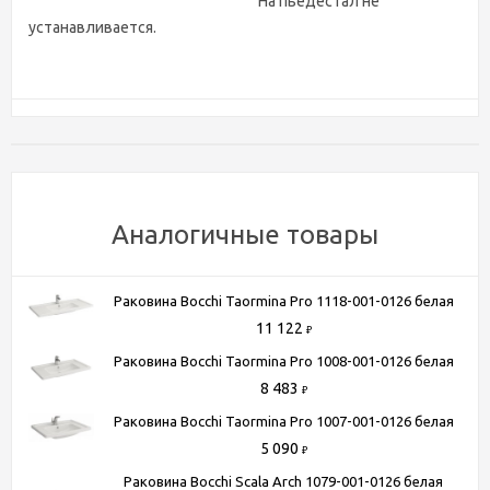
На пьедестал не
устанавливается.
Характеристики
Бренд
Bocchi
Коллекция
Milano
Страна производитель
Турция
Аналогичные товары
Установка
накладная
Гарантия
10 лет
Раковина Bocchi Taormina Pro 1118-001-0126 белая
Угловая конструкция
Нет
11 122
₽
Расположение смесителя
посередине
Раковина Bocchi Taormina Pro 1008-001-0126 белая
Перелив
есть
8 483
₽
Ориентация
универсальная
Раковина Bocchi Taormina Pro 1007-001-0126 белая
Форма
прямоугольная
5 090
₽
Отверстие под смеситель
На 1 отверстие
Раковина Bocchi Scala Arch 1079-001-0126 белая
Ширина, см
102.5