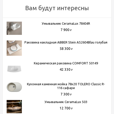
Вам будут интересны
Умывальник CeramaLux 78404R
7 900
₽
Раковина накладная ABBER Stein AS2604Blau голубая
58 300
₽
Керамическая раковина COMFORT 50149
42 330
₽
Кухонная каменная мойка 78x20 TOLERO Classic R-
116 сафари
7 300
₽
Умывальник CeramaLux 503
12 700
₽