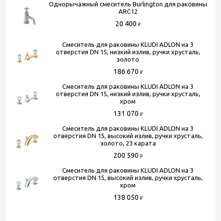
Однорычажный смеситель Burlington для раковины
Механизм
керамический картридж
ARC12
Длина излива
13.2
20 400
₽
Цвет
хром
Смеситель для раковины KLUDI ADLON на 3
отверстия DN 15, низкий излив, ручки хрусталь,
золото
186 670
Способы получения товара:
₽
- Самовывоз из шоу-рума по адресу Киевское шоссе, 500
Смеситель для раковины KLUDI ADLON на 3
отверстия DN 15, низкий излив, ручки хрусталь,
метров от МКАД. БП "Румянцево", корпус В, этаж 2,
хром
павильон 205В
131 070
₽
- Доставка по Москве в пределах МКАД (стоимость
Смеситель для раковины KLUDI ADLON на 3
доставки рассчитывается менеджером после оформления
отверстия DN 15, высокий излив, ручки хрусталь,
заказа)
золото, 23 карата
- Доставка до терминала любой транспортной компании
200 590
₽
(для всей России)
Смеситель для раковины KLUDI ADLON на 3
отверстия DN 15, высокий излив, ручки хрусталь,
хром
Более подробную информацию вы можете получить по
138 050
телефону
+7 (495) 150-07-16
или
+7 (964) 645-17-27
₽