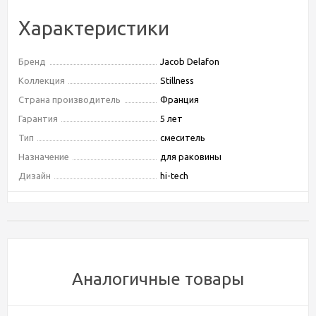
Характеристики
Бренд
Jacob Delafon
Коллекция
Stillness
Страна производитель
Франция
Гарантия
5 лет
Тип
смеситель
Назначение
для раковины
Дизайн
hi-tech
Установка
на раковину
Управление
рычажное
Отверстий для монтажа
1 отверстие
Стандарт подводки
3/8"
Тип подводки
жесткая
Аналогичные товары
Форма излива
традиционная
Донный клапан
нет