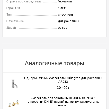
Страна производитель
Германия
Гарантия
5 лет
Тип
смеситель
Назначение
для раковины
Дизайн
ретро
Материал
латунь/Swarovski Elements
Установка
на раковину
Встраиваемая система
нет
Область применения
бытовая
Защита от обратного потока
нет
Аналогичные товары
Управление
двухвентильное
Ограничение температуры
нет
Однорычажный смеситель Burlington для раковины
Отверстий для монтажа
1 отверстие
ARC12
Тип подводки
жёсткая 10 мм
20 400
₽
Форма излива
традиционная
Смеситель для раковины KLUDI ADLON на 3
Тип излива
фиксированный
отверстия DN 15, низкий излив, ручки хрусталь,
золото
Донный клапан
да