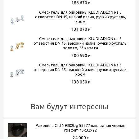
186 670
₽
Механизм
керамическая кран-букса
Смеситель для раковины KLUDI ADLON на 3
Высота излива
125
отверстия DN 15, низкий излив, ручки хрусталь,
хром
Длина излива
140
131 070
Цвет
позолоченный,23 кар
₽
Смеситель для раковины KLUDI ADLON на 3
отверстия DN 15, высокий излив, ручки хрусталь,
золото, 23 карата
Способы получения товара:
200 590
₽
- Самовывоз из шоу-рума по адресу Киевское шоссе, 500
Смеситель для раковины KLUDI ADLON на 3
метров от МКАД. БП "Румянцево", корпус В, этаж 2,
отверстия DN 15, высокий излив, ручки хрусталь,
хром
павильон 205В
138 050
- Доставка по Москве в пределах МКАД (стоимость
₽
доставки рассчитывается менеджером после оформления
заказа)
Вам будут интересны
- Доставка до терминала любой транспортной компании
(для всей России)
Более подробную информацию вы можете получить по
Раковина Gid N9302bg 53377 накладная черная
графит 45x32x22
телефону
+7 (495) 150-07-16
или
+7 (964) 645-17-27
24 000
₽