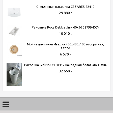
Стеклянная раковина CEZARES 82410
29 880
₽
Раковина Roca Debba Unik 60x36 32799H00Y
10 010
₽
Мойка для кухни Иверия 480x480x190 мм,круглая,
латте
6 670
₽
Раковина Gid Nb131 81112 накладная белая 40x40x84
32 650
₽