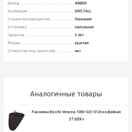
Бренд
ABBER
Коллекция
KRISTALL
Страна производитель
Германия
Установка
напольная
Гарантия
5 лет
Форма
круглая
Отверстие под смеситель
нет
Пьедестал
нет
Ширина, см
45
Высота, см
90
Глубина, см
45
Цвет
зеленый
Аналогичные товары
Материал
полиэфирная смола
Отверстие под перелив
Нет
Раковина Bocchi Venezia 1083-025-0126 кофейная
Дизайн
современный
37 609
₽
Донный клапан
есть в комплекте