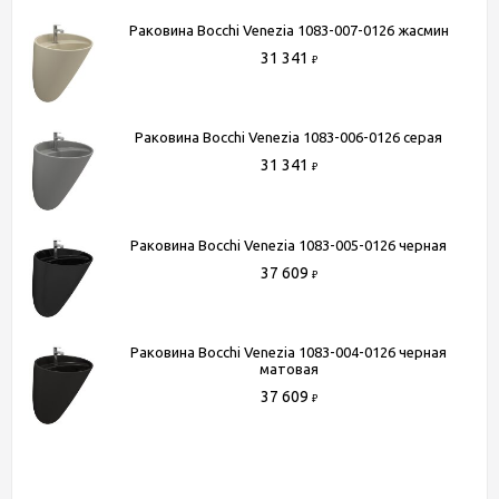
Раковина Bocchi Venezia 1083-007-0126 жасмин
Способы получения товара:
31 341
₽
- Самовывоз из шоу-рума по адресу Киевское шоссе, 500
метров от МКАД. БП "Румянцево", корпус В, этаж 2,
павильон 205В
Раковина Bocchi Venezia 1083-006-0126 серая
- Доставка по Москве в пределах МКАД (стоимость
31 341
₽
доставки рассчитывается менеджером после оформления
заказа)
- Доставка до терминала любой транспортной компании
Раковина Bocchi Venezia 1083-005-0126 черная
(для всей России)
37 609
₽
Более подробную информацию вы можете получить по
телефону
+7 (495) 150-07-16
или
+7 (964) 645-17-27
Раковина Bocchi Venezia 1083-004-0126 черная
матовая
37 609
₽