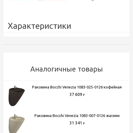
Характеристики
Бренд
Bocchi
Коллекция
Lucca Venezia
Страна производитель
Турция
Установка
накладная
Аналогичные товары
Гарантия
10 лет
Угловая конструкция
Нет
Раковина Bocchi Venezia 1083-025-0126 кофейная
Перелив
нет
37 609
Ориентация
универсальная
₽
Форма
круглая
Отверстие под смеситель
без отверстий
Раковина Bocchi Venezia 1083-007-0126 жасмин
Ширина, см
40
31 341
₽
Высота, см
10