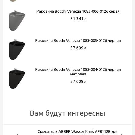
Глубина, см
40
Цвет
Раковина Bocchi Venezia 1083-006-0126 серая
черный
31 341
Донный клапан
нет
₽
Дизайн
современный
Материал
фарфор
Раковина Bocchi Venezia 1083-005-0126 черная
37 609
₽
Способы получения товара:
- Самовывоз из шоу-рума по адресу Киевское шоссе, 500
Раковина Bocchi Venezia 1083-004-0126 черная
метров от МКАД. БП "Румянцево", корпус В, этаж 2,
матовая
павильон 205В
37 609
₽
- Доставка по Москве в пределах МКАД (стоимость
доставки рассчитывается менеджером после оформления
заказа)
- Доставка до терминала любой транспортной компании
Вам будут интересны
(для всей России)
Более подробную информацию вы можете получить по
Смеситель ABBER Wasser Kreis AF8112B для