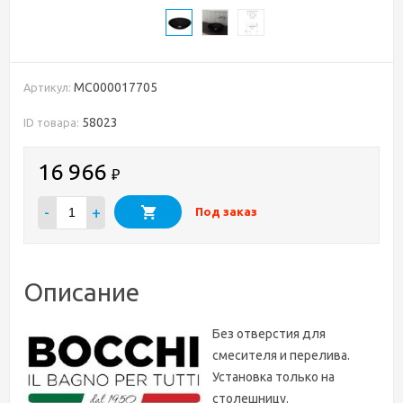
MC000017705
Артикул:
58023
ID товара:
16 966
₽
-
+
Под заказ
Описание
Без отверстия для
смесителя и перелива.
Установка только на
столешницу.