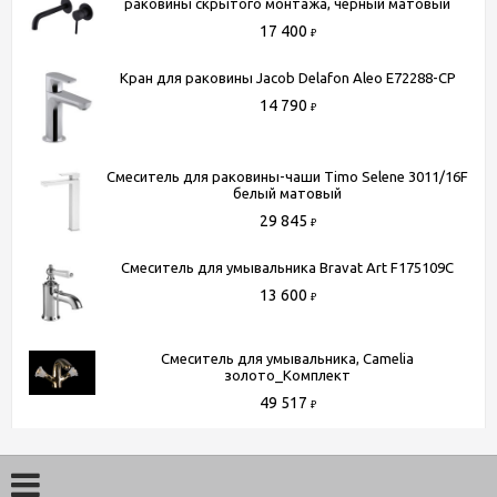
телефону
+7 (495) 150-07-16
или
+7 (964) 645-17-27
раковины скрытого монтажа, черный матовый
17 400
₽
Кран для раковины Jacob Delafon Aleo E72288-CP
14 790
₽
Смеситель для раковины-чаши Timo Selene 3011/16F
белый матовый
29 845
₽
Смеситель для умывальника Bravat Art F175109C
13 600
₽
Смеситель для умывальника, Camelia
золото_Комплект
49 517
₽