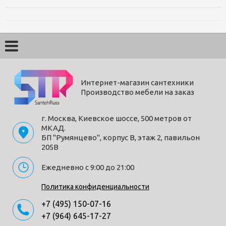
Коллекция
Magre
Страна производитель
Турция
Гарантия
2 года
Материал
пластик
Ширина, см
24.7
Высота, см
16.5
Интернет-магазин сантехники
Производство мебели на заказ
Глубина, см
1.4
Цвет
хром
г. Москва, Киевское шоссе, 500 метров от
Управление
механическое
МКАД.
БП "Румянцево", корпус В, этаж 2, павильон
205В
Способы получения товара:
Ежедневно с 9:00 до 21:00
- Самовывоз из шоу-рума по адресу Киевское шоссе, 500
метров от МКАД. БП "Румянцево", корпус В, этаж 2,
Политика конфиденциальности
павильон 205В
+7 (495) 150-07-16
- Доставка по Москве в пределах МКАД (стоимость
+7 (964) 645-17-27
доставки рассчитывается менеджером после оформления