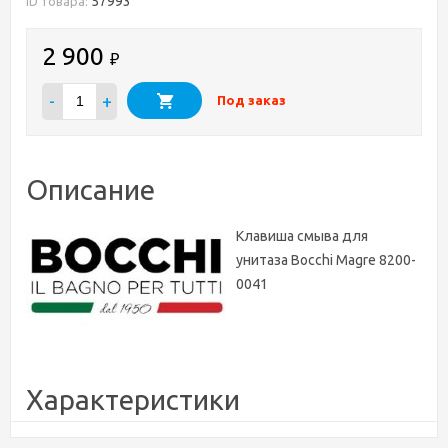
57993
ID товара:
2 900
₽
-
+
Под заказ
Описание
Клавиша смыва для
унитаза Bocchi Magre 8200-
0041
Характеристики
Бренд
Bocchi