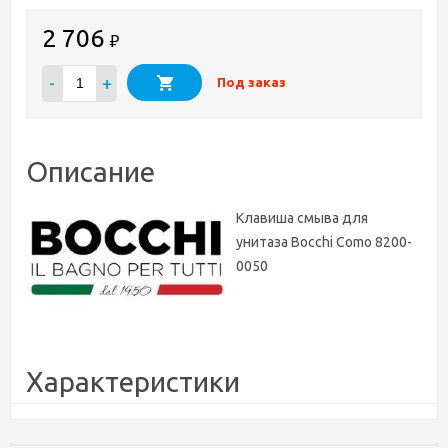
2 706
₽
-
+
Под заказ
Описание
Клавиша смыва для
унитаза Bocchi Como 8200-
0050
Характеристики
Бренд
Bocchi