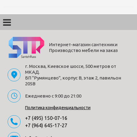
Коллекция
COMO
Страна производитель
Турция
Гарантия
2 года
Материал
пластик
Ширина, см
24.6
Высота, см
15.8
Интернет-магазин сантехники
Производство мебели на заказ
Глубина, см
1.8
Цвет
хром
г. Москва, Киевское шоссе, 500 метров от
Управление
механическое
МКАД.
БП "Румянцево", корпус В, этаж 2, павильон
205В
Способы получения товара:
Ежедневно с 9:00 до 21:00
- Самовывоз из шоу-рума по адресу Киевское шоссе, 500
метров от МКАД. БП "Румянцево", корпус В, этаж 2,
Политика конфиденциальности
павильон 205В
+7 (495) 150-07-16
- Доставка по Москве в пределах МКАД (стоимость
+7 (964) 645-17-27
доставки рассчитывается менеджером после оформления
заказа)