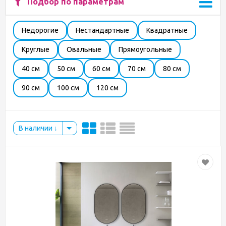
Подбор по параметрам
Недорогие
Нестандартные
Квадратные
Круглые
Овальные
Прямоугольные
40 см
50 см
60 см
70 см
80 см
90 см
100 см
120 см
В наличии