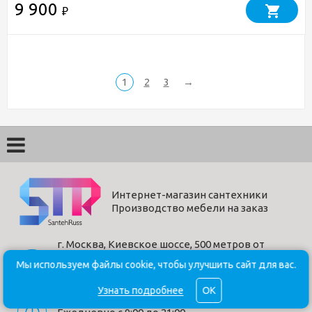
9 900
₽
1
2
3
→
Интернет-магазин сантехники
Производство мебели на заказ
г. Москва, Киевское шоссе, 500 метров от
МКАД.
Мы используем файлы cookie, чтобы улучшить сайт для вас.
БП "Румянцево", корпус В, этаж 2, павильон
205В
Узнать подробнее
OK