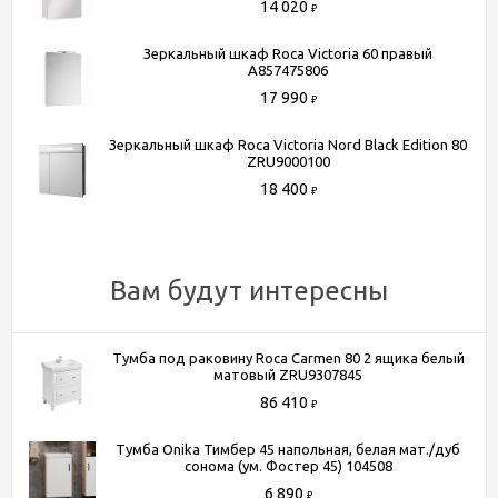
14 020
₽
Зеркальный шкаф Roca Victoria 60 правый
A857475806
Способы получения товара:
17 990
- Самовывоз из шоу-рума по адресу Киевское шоссе, 500
₽
метров от МКАД. БП "Румянцево", корпус В, этаж 2,
Зеркальный шкаф Roca Victoria Nord Black Edition 80
павильон 205В
ZRU9000100
- Доставка по Москве в пределах МКАД (стоимость
18 400
₽
доставки рассчитывается менеджером после оформления
заказа)
- Доставка до терминала любой транспортной компании
Вам будут интересны
(для всей России)
Более подробную информацию вы можете получить по
телефону
+7 (495) 150-07-16
или
+7 (964) 645-17-27
Тумба под раковину Roca Carmen 80 2 ящика белый
матовый ZRU9307845
86 410
₽
Тумба Onika Тимбер 45 напольная, белая мат./дуб
сонома (ум. Фостер 45) 104508
6 890
₽