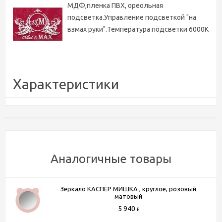
МДФ,пленка ПВХ, ореольная
подсветка.Управление подсветкой "на
взмах руки".Температура подсветки 6000К
Характеристики
Бренд
Art&Max
Страна производитель
Россия
Гарантия
1 год
Форма
круглое
Аналогичные товары
Тип лампы
светодиодная
Тип монтажа
подвесной
Тип выключателя
Диммируемый бесконтактный сенсор
Зеркало КАСПЕР МИШКА , круглое, розовый
матовый
Ширина, см
60
5 940
₽
Высота, см
60