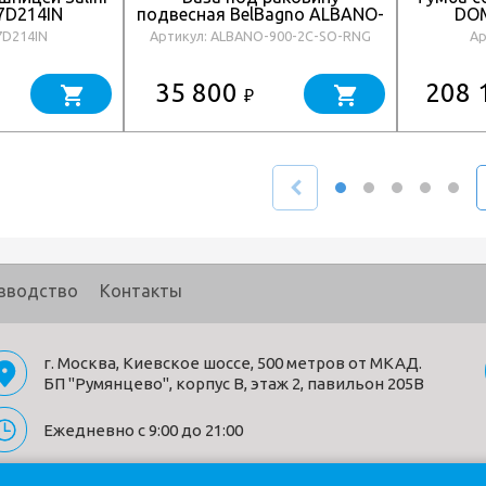
7D214IN
подвесная BelBagno ALBANO-
DOM
900-2C-SO-RNG
7D214IN
Артикул: ALBANO-900-2C-SO-RNG
Ар
35 800
208 
₽
зводство
Контакты
г. Москва, Киевское шоссе, 500 метров от МКАД.
БП "Румянцево", корпус В, этаж 2, павильон 205В
Ежедневно с 9:00 до 21:00
Политика конфиденциальности