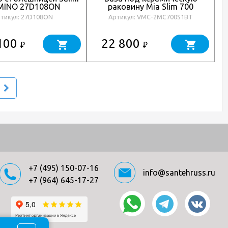
INO 27D108ON
раковину Mia Slim 700
N
подвесная, 2 выкатных
тикул: 27D108ON
Артикул: VMC-2MC700S1BT
ящика soft close, Beton
100
22 800
₽
₽
+7 (495) 150-07-16
info@santehruss.ru
+7 (964) 645-17-27