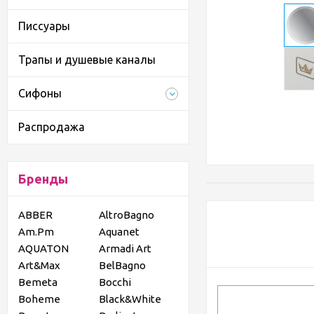
Писсуары
Трапы и душевые каналы
Сифоны
Распродажа
Бренды
ABBER
AltroBagno
Am.Pm
Aquanet
AQUATON
Armadi Art
Art&Max
BelBagno
Bemeta
Bocchi
Boheme
Black&White