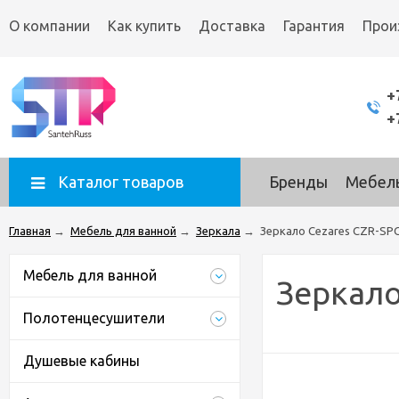
О компании
Как купить
Доставка
Гарантия
Прои
+
+
Каталог товаров
Бренды
Мебель
Главная
→
Мебель для ванной
→
Зеркала
→
Зеркало Cezares CZR-SP
Мебель для ванной
Зеркало
Полотенцесушители
Душевые кабины