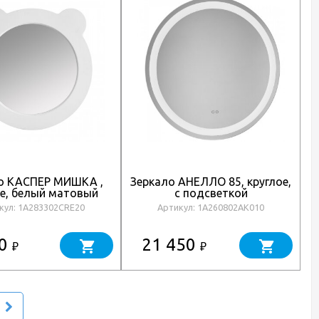
о КАСПЕР МИШКА ,
Зеркало АНЕЛЛО 85, круглое,
З
ое, белый матовый
с подсветкой
кул: 1A283302CRE20
Артикул: 1A260802AK010
40
21 450
₽
₽