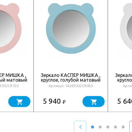
ЕР МИШКА ,
Зеркало КАСПЕР МИШКА ,
Зеркал
вый матовый
круглое, голубой матовый
кругл
83302CR1E0
Артикул: 1A283302CR0E0
Арти
5 940
5 6
₽