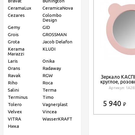
Bravat
Burlington
CeramaLux
CeramicaNova
Cezares
Colombo
Design
Gemy
GID
Grois
GROSSMAN
Grota
Jacob Delafon
Kerama
KLUDI
Marazzi
Laris
Onika
Orans
Radaway
Ravak
RGW
Зеркало КАСП
круглое, розо
Riho
Roca
Артикул: 1A2
Salini
Terma
Terminus
Timo
5 940
Tolero
Vagnerplast
₽
Velvex
Vincea
VITRA
WasserKRAFT
Ника