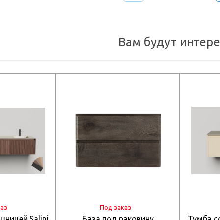
Вам будут интер
каз
Под заказ
шницей Salini
База под раковину
Тумба со