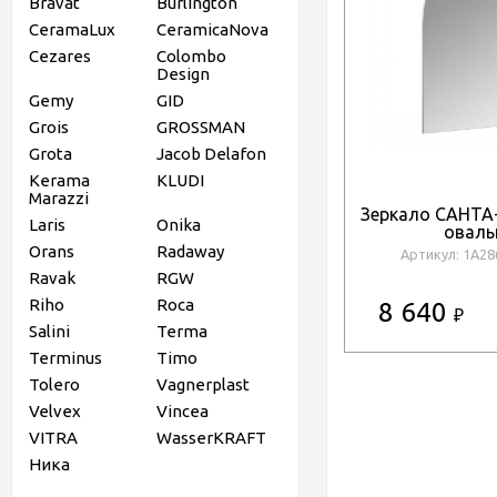
Bravat
Burlington
CeramaLux
CeramicaNova
Cezares
Colombo
Design
Gemy
GID
Grois
GROSSMAN
Grota
Jacob Delafon
Kerama
KLUDI
Marazzi
Зеркало САНТА
Laris
Onika
оваль
Orans
Radaway
Артикул: 1A2
Ravak
RGW
Riho
Roca
8 640
₽
Salini
Terma
Terminus
Timo
Tolero
Vagnerplast
Velvex
Vincea
VITRA
WasserKRAFT
Ника