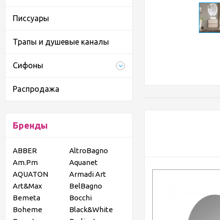
Писсуары
Трапы и душевые каналы
Сифоны
Распродажа
Бренды
ABBER
AltroBagno
Am.Pm
Aquanet
AQUATON
Armadi Art
Art&Max
BelBagno
Bemeta
Bocchi
Boheme
Black&White