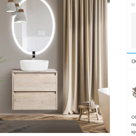
ID
О
Об
п
кр