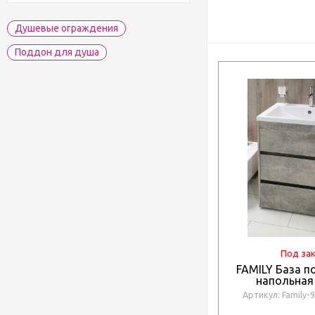
Душевые ограждения
Поддон для душа
Под за
FAMILY База п
напольная
выкатными 
Артикул: Family-
Cemento Veneto,
FAMILY-900-