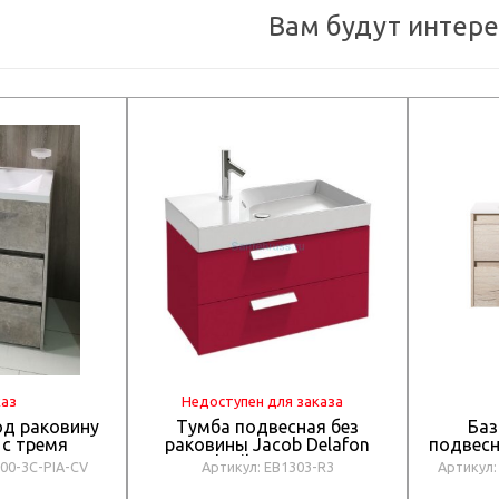
Вам будут интер
каз
Недоступен для заказа
од раковину
Тумба подвесная без
Баз
 с тремя
раковины Jacob Delafon
подвесн
ящиками,
Rythmik EB1303-R3
1000-
900-3C-PIA-CV
Артикул: EB1303-R3
Артикул:
 900x480x845,
G
3C-PIA-CV