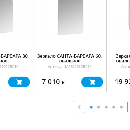
-БАРБАРА 80,
Зеркало САНТА-БАРБАРА 60,
Зерка
ное
овальное
оваль
86702CB010
Артикул: 1A286602CB010
Арти
7 010
19 
₽