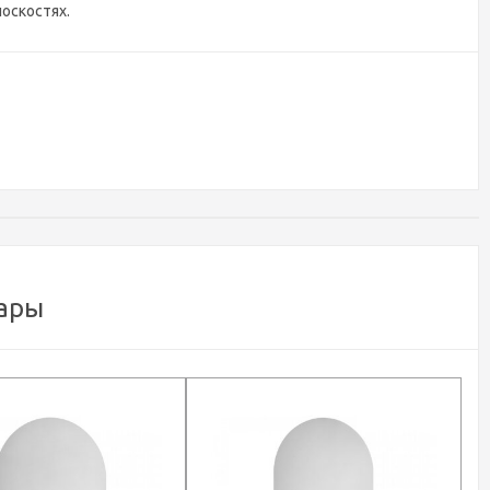
оскостях.
ары