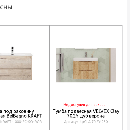
есны
Недоступен для заказа
а под раковину
Тумба подвесная VELVEX Clay
ая BelBagno KRAFT-
70.2Y дуб верона
2C-SO-RGB Rovere
 KRAFT-1000-2C-SO-RGB
Артикул: tpCLA.70.2Y-230
alifax Bianco