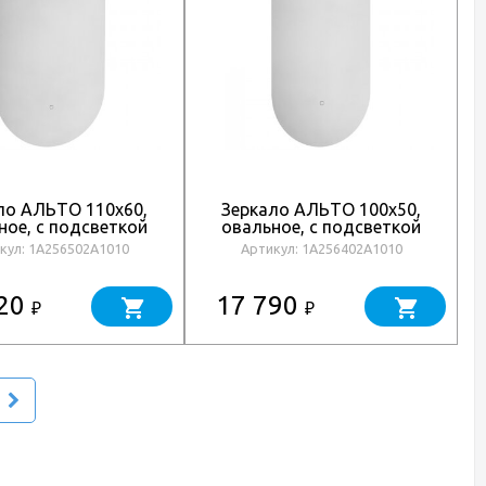
ло АЛЬТО 110х60,
Зеркало АЛЬТО 100х50,
ное, с подсветкой
овальное, с подсветкой
кул: 1A256502A1010
Артикул: 1A256402A1010
920
17 790
₽
₽