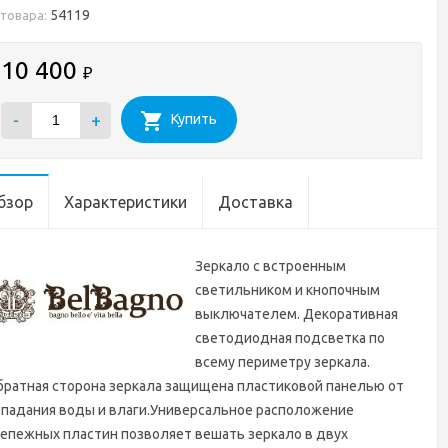
54119
 товара:
10 400
₽
-
+
Купить
бзор
Характеристики
Доставка
Зеркало с встроенным
светильником и кнопочным
выключателем. Декоративная
светодиодная подсветка по
всему периметру зеркала.
ратная сторона зеркала защищена пластиковой панелью от
опадания воды и влаги.Универсальное расположение
епежных пластин позволяет вешать зеркало в двух