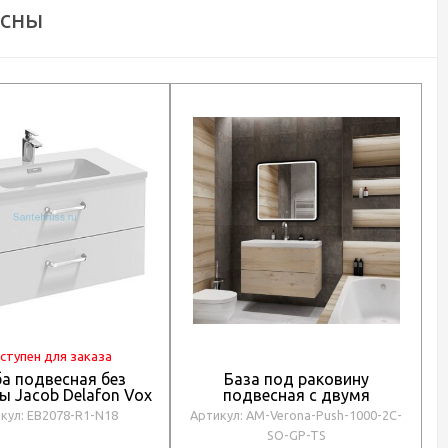
есны
ступен для заказа
а подвесная без
База под раковину
ы Jacob Delafon Vox
подвесная с двумя
B2078-R1-N18
выкатными ящиками,
кул: EB2078-R1-N18
Артикул: AM-Verona-Push-1000-2C-
Ар
1000x450x550, AM-Verona-
SO-GP-TS
Push-1000-2C-SO-GP-TS