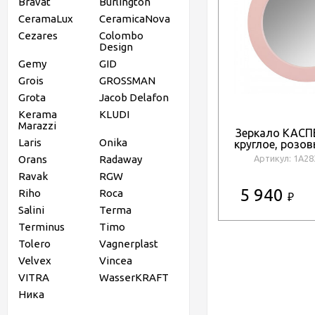
Bravat
Burlington
CeramaLux
CeramicaNova
Cezares
Colombo
Design
Gemy
GID
Grois
GROSSMAN
Grota
Jacob Delafon
Kerama
KLUDI
Marazzi
Зеркало КАСП
Laris
Onika
круглое, розо
Orans
Radaway
Артикул: 1A2
Ravak
RGW
5 940
Riho
Roca
₽
Salini
Terma
Terminus
Timo
Tolero
Vagnerplast
Velvex
Vincea
VITRA
WasserKRAFT
Ника