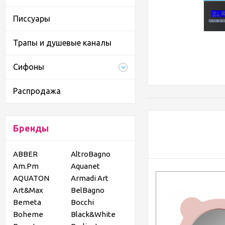
Писсуары
Трапы и душевые каналы
Сифоны
Распродажа
Бренды
ABBER
AltroBagno
Am.Pm
Aquanet
AQUATON
Armadi Art
Art&Max
BelBagno
Bemeta
Bocchi
Boheme
Black&White