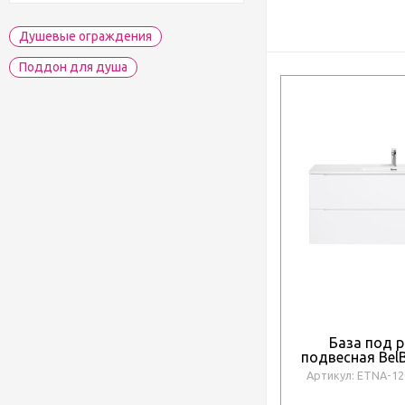
Душевые ограждения
Поддон для душа
База под 
подвесная Bel
1200-2C-SO-B
Артикул: ETNA-12
Luci