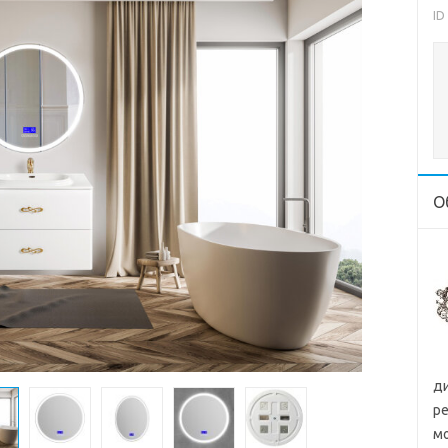
ID
О
д
ре
м