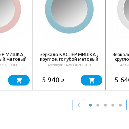
ЕР МИШКА ,
Зеркало КАСПЕР МИШКА ,
Зеркал
вый матовый
круглое, голубой матовый
кругл
83302CR1E0
Артикул: 1A283302CR0E0
Арти
5 940
5 6
₽