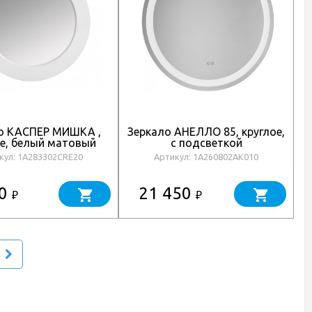
о КАСПЕР МИШКА ,
Зеркало АНЕЛЛО 85, круглое,
З
ое, белый матовый
с подсветкой
кул: 1A283302CRE20
Артикул: 1A260802AK010
40
21 450
₽
₽