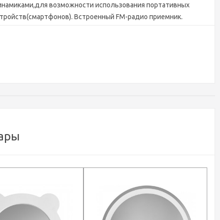
инамиками,для возможности использования портативных
тройств(смартфонов). Встроенный FM-радио приемник.
борудовано цифровым термометром для контроля
мпературного режима в ванной комнате. Обратная сторона
ркала защищена пластиковой панелью от попадания воды и
аги. При отсутствии внешнего питания установки сохраняются
часы будут отсчитывать время несколько месяцев, получая
ергию от встроенного элемента питания.
ары