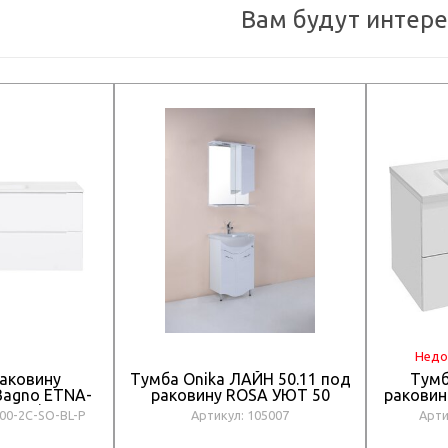
Вам будут интер
Недо
раковину
Тумба Onika ЛАЙН 50.11 под
Тумб
Bagno ETNA-
раковину ROSA УЮТ 50
раковин
L-P Bianco
E
00-2C-SO-BL-P
Артикул: 105007
Арти
do