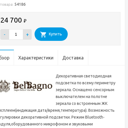
54186
 товара:
24 700
₽
-
+
Купить
бзор
Характеристики
Доставка
Декоративная светодиодная
подсветка по всему периметру
зеркала. Оснащено сенсорным
выключателем на полотне
зеркала со встроенным ЖК
исплеем(индикация дата/время,температура). Возможность
гулировки декоративной подсветки. Режим Bluetooth-
одуля,оборудованного микрофоном и звуковыми