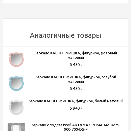
Характеристики
Бренд
BelBagno
Аналогичные товары
Коллекция
Зеркала и зеркальные шкафы
Страна производитель
Россия
Зеркало КАСПЕР МИШКА, фигурное, розовый
Гарантия
1 год
матовый
Форма
ассиметричное
6 450
₽
Тип лампы
светодиодная
Зеркало КАСПЕР МИШКА, фигурное, голубой
Тип монтажа
подвесной
матовый
Реверсивное зеркало
Нет
6 450
₽
Тип подсветки
Встроенная по периметру
Тип выключателя
Зеркало КАСПЕР МИШКА, фигурное, белый матовый
Сенсорный выключатель
5 940
Ширина, см
100
₽
Высота, см
80
Глубина, см
3
Зеркало с подсветкой ART&MAX ROMA AM-Rom-
900-700-DS-F