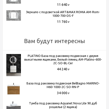
Крепёж в комплекте
Да
11 640
₽
Дизайн
современный
Зеркало с подсветкой ART&MAX ROMA AM-Rom-
Подсветка
да
1000-700-DS-F
Материал корпуса
пластик
11 760
₽
Способы получения товара:
Вам будут интересны
- Самовывоз из шоу-рума по адресу Киевское шоссе, 500
метров от МКАД. БП "Румянцево", корпус В, этаж 2,
PLATINO База под раковину подвесная с двумя
павильон 205В
выкатными ящиками, Белый глянец AM-Platino-600-
- Доставка по Москве в пределах МКАД (стоимость
2C-SO-BL-Cer
доставки рассчитывается менеджером после оформления
44 240
₽
заказа)
- Доставка до терминала любой транспортной компании
База под раковину подвесная BelBagno MARINO-
(для всей России)
H60-1000-2C-SO-RN-P
34 000
₽
Более подробную информацию вы можете получить по
телефону
+7 (495) 150-07-16
или
+7 (964) 645-17-27
Тумба под раковину Aquanet Nova Lite 90 дуб
рошелье (2 ящика)