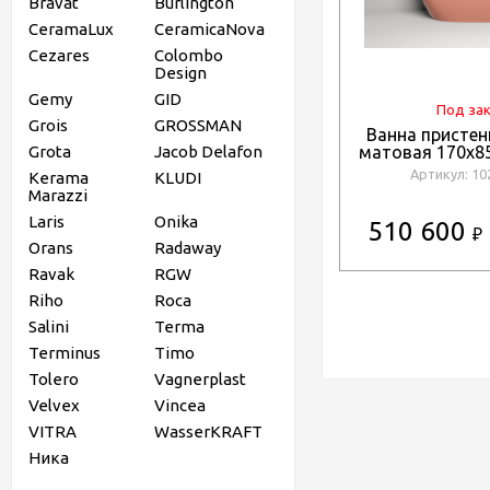
Bravat
Burlington
CeramaLux
CeramicaNova
Cezares
Colombo
Design
Gemy
GID
Под за
Grois
GROSSMAN
Ванна пристен
Grota
Jacob Delafon
матовая 170x85
Corner R окр
Артикул: 1
Kerama
KLUDI
10252
Marazzi
Laris
Onika
510 600
₽
Orans
Radaway
Ravak
RGW
Riho
Roca
Salini
Terma
Terminus
Timo
Tolero
Vagnerplast
Velvex
Vincea
VITRA
WasserKRAFT
Ника