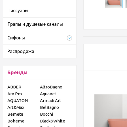
Писсуары
Трапы и душевые каналы
Сифоны
Распродажа
Бренды
ABBER
AltroBagno
Am.Pm
Aquanet
AQUATON
Armadi Art
Art&Max
BelBagno
Bemeta
Bocchi
Boheme
Black&White