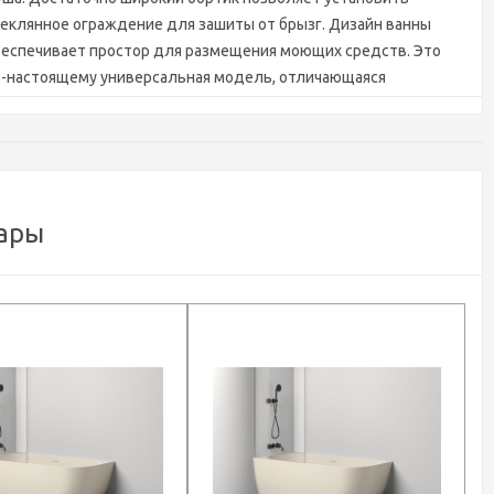
еклянное ограждение для зашиты от брызг. Дизайн ванны
беспечивает простор для размещения моющих средств. Это
о-настоящему универсальная модель, отличающаяся
нкциональностью и высокой эстетикой. Каменное литьё
рпуса, интегрированный щелевой слив-перелив, донный
апан в материале ванны, выбор любого цвета из палитры RAL,-
е эти фирменные черты изделий Salini присущи и модели Sofia
rner.
ары