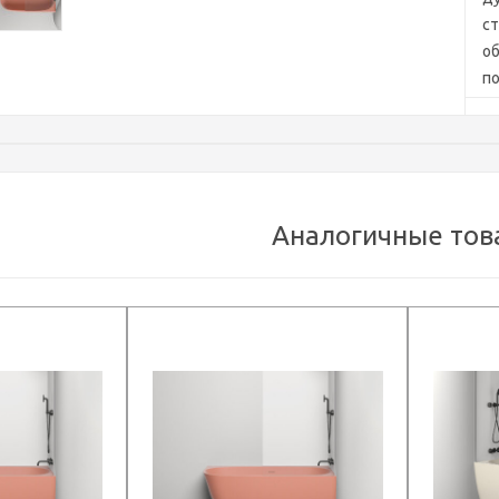
ст
о
п
фу
ко
кл
вс
Co
Аналогичные тов