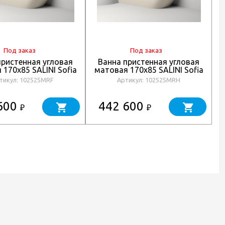
Под заказ
Под заказ
пристенная угловая
Ванна пристенная угловая
170x85 SALINI Sofia
матовая 170x85 SALINI Sofia
г
r L окраска по RAL
Corner L окраска снаружи
тикул: 102525MRF
Артикул: 102525MRH
102525MRF
102525MRH
600
442 600
₽
₽