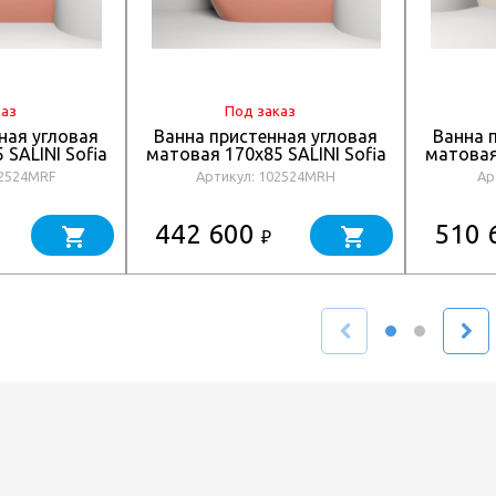
каз
Под заказ
ная угловая
Ванна пристенная угловая
Ванна 
 SALINI Sofia
матовая 170x85 SALINI Sofia
матовая 
аска по RAL
Corner R окраска снаружи
Corne
02524MRF
Артикул: 102524MRH
Ар
4MRF
102524MRH
442 600
510 
₽