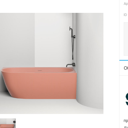
Ар
ID
О
пр
ду