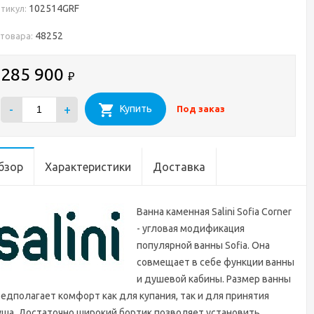
102514GRF
тикул:
48252
 товара:
285 900
₽
-
+
Купить
Под заказ
бзор
Характеристики
Доставка
Ванна каменная Salini Sofia Corner
- угловая модификация
популярной ванны Sofia. Она
совмещает в себе функции ванны
и душевой кабины. Размер ванны
едполагает комфорт как для купания, так и для принятия
ша. Достаточно широкий бортик позволяет установить