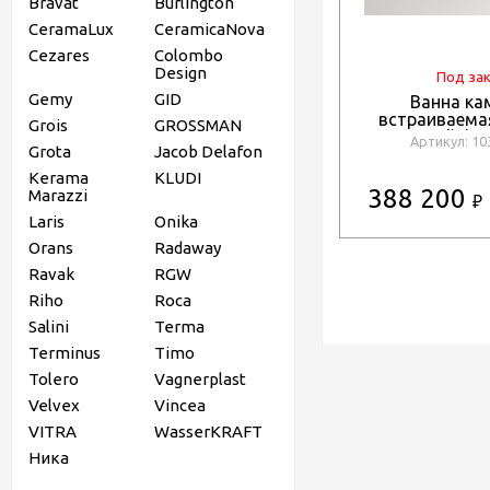
Bravat
Burlington
CeramaLux
CeramicaNova
Cezares
Colombo
Design
Под за
Gemy
GID
Ванна ка
встраиваема
Grois
GROSSMAN
190x90 Salini 
Артикул: 1
Grota
Jacob Delafon
KIT 103522MRF
RA
Kerama
KLUDI
388 200
Marazzi
₽
Laris
Onika
Orans
Radaway
Ravak
RGW
Riho
Roca
Salini
Terma
Terminus
Timo
Tolero
Vagnerplast
Velvex
Vincea
VITRA
WasserKRAFT
Ника