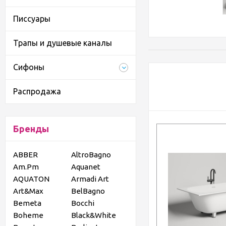
Писсуары
Трапы и душевые каналы
Сифоны
Распродажа
Бренды
ABBER
AltroBagno
Am.Pm
Aquanet
AQUATON
Armadi Art
Art&Max
BelBagno
Bemeta
Bocchi
Boheme
Black&White