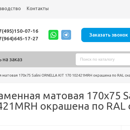
зводство
Контакты
7(495)150-07-16
Заказать звонок
7(964)645-17-27
 на заказ
я матовая 170х75 Salini ORNELLA KIT 170 102421MRH окрашена по RAL сн
аменная матовая 170х75 Sa
421MRH окрашена по RAL