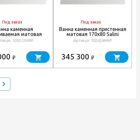
Под заказ
Под заказ
анна каменная
Ванна каменная пристенная
иваемая матовая
матовая 170x80 Salini
1
Salini ORNELLA AXIS
ORNELLA KIT 102424MRF
1
тикул: 103512MRF
Артикул: 102424MRF
512MRF окрашена по
окрашена по RAL
RAL
000
345 300
₽
₽