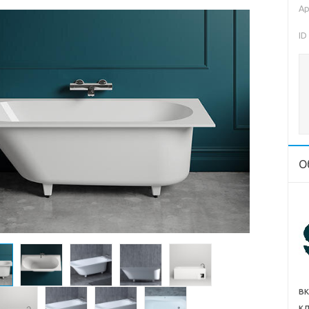
Ар
ID
О
в
кл