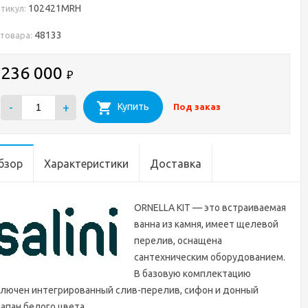
102421MRH
тикул:
48133
 товара:
236 000
₽
-
+
Купить
Под заказ
бзор
Характеристики
Доставка
ORNELLA KIT — это встраиваемая
ванна из камня, имеет щелевой
перелив, оснащена
сантехническим оборудованием.
В базовую комплектацию
ключен интегрированный слив-перелив, сифон и донный
апан белого цвета.