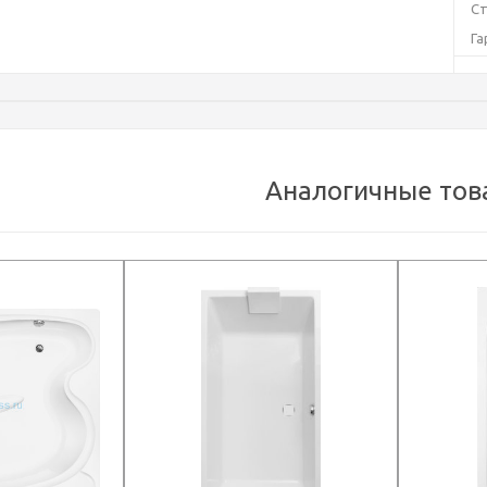
Ст
Га
Ти
М
Ц
Уг
Аналогичные тов
От
Ра
Ф
Ка
Сл
Ве
Дл
Ши
Вы
Гл