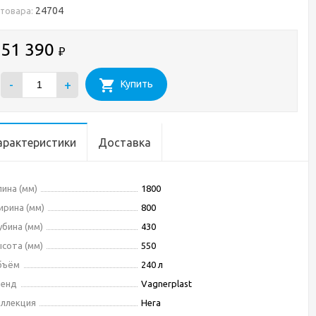
24704
 товара:
51 390
₽
-
+
Купить
арактеристики
Доставка
ина (мм)
1800
рина (мм)
800
убина (мм)
430
сота (мм)
550
бъём
240 л
ренд
Vagnerplast
ллекция
Hera