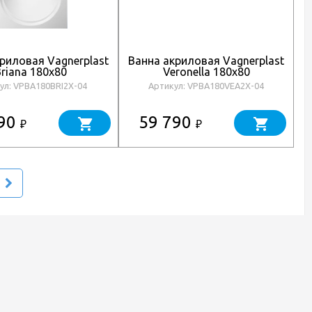
риловая Vagnerplast
Ванна акриловая Vagnerplast
В
riana 180х80
Veronella 180х80
ул: VPBA180BRI2X-04
Артикул: VPBA180VEA2X-04
990
59 790
₽
₽