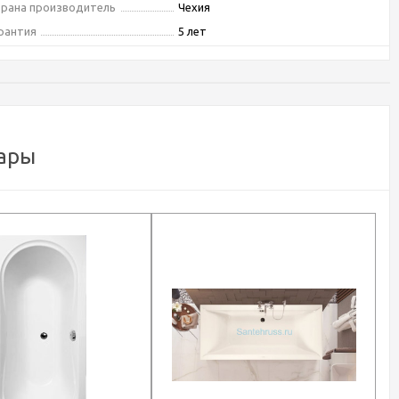
рана производитель
Чехия
рантия
5 лет
п
акриловая ванна
атериал
акрил
вет
белый
ловая конструкция
Нет
ары
верстие под перелив
Да
сположение слива-перелива
стандартное
орма
прямоугольная
ркас для ванны
есть, приобретаются отдельно
ив-перелив для ванны
есть, приобретаются отдельно
с
21 кг
ина, см
180
рина, см
80
сота, см
55
убина, см
43