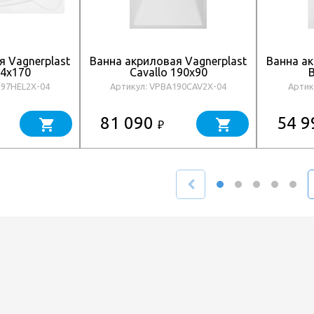
я Vagnerplast
Ванна акриловая Vagnerplast
Ванна ак
94х170
Cavallo 190х90
B
197HEL2X-04
Артикул: VPBA190CAV2X-04
Артик
81 090
54 
₽