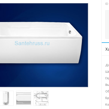
ID
Х
Дл
Ши
Гл
Вы
О
Б
Ко