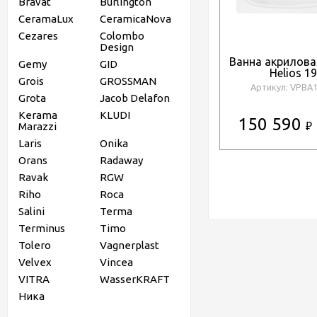
Bravat
Burlington
CeramaLux
CeramicaNova
Cezares
Colombo
Design
Ванна акрилова
Gemy
GID
Helios 1
Grois
GROSSMAN
Артикул: VPBA
Grota
Jacob Delafon
Kerama
KLUDI
150 590
Marazzi
₽
Laris
Onika
Orans
Radaway
Ravak
RGW
Riho
Roca
Salini
Terma
Terminus
Timo
Tolero
Vagnerplast
Velvex
Vincea
VITRA
WasserKRAFT
Ника