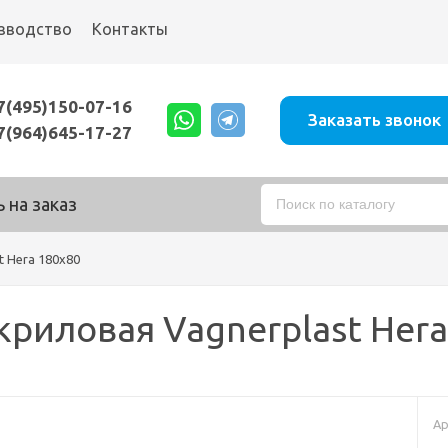
зводство
Контакты
7(495)150-07-16
Заказать звонок
7(964)645-17-27
 на заказ
t Hera 180х80
криловая Vagnerplast Hera
Ар