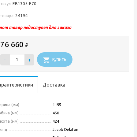
EB1305-E70
тикул:
24194
 товара:
тот товар недоступен для заказа
76 660
₽
-
+
Купить
арактеристики
Доставка
рина (мм)
1195
убина (мм)
450
сота (мм)
424
ренд
Jacob Delafon