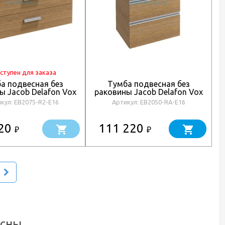
ступен для заказа
а подвесная без
Тумба подвесная без
ы Jacob Delafon Vox
раковины Jacob Delafon Vox
B2075-R2-E16
EB2050-RA-E16
кул: EB2075-R2-E16
Артикул: EB2050-RA-E16
520
111 220
₽
₽
есны