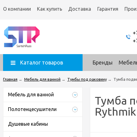
О компании
Как купить
Доставка
Гарантия
Прои
+
+
Каталог товаров
Бренды
Мебель
Главная
→
Мебель для ванной
→
Тумбы под раковину
→
Тумба подве
Мебель для ванной
Тумба п
Rythmik
Полотенцесушители
Душевые кабины