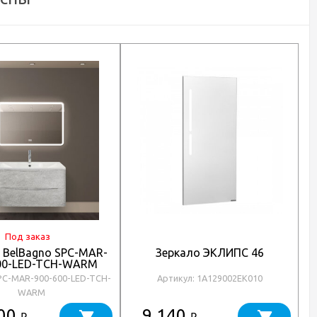
Под заказ
 BelBagno SPC-MAR-
Зеркало ЭКЛИПС 46
00-LED-TCH-WARM
PC-MAR-900-600-LED-TCH-
Артикул: 1A129002EK010
WARM
800
9 140