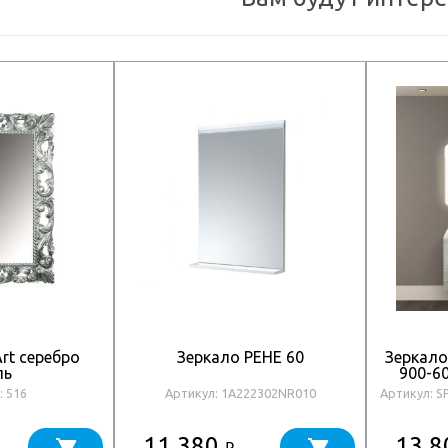
rt серебро
Зеркало РЕНЕ 60
Зеркало
ль
900-6
: 516
Артикул: 1A222302NR010
Артикул: S
11 380
13 