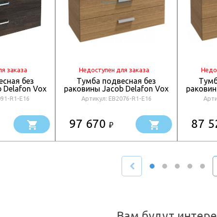
ля заказа
Недоступен для заказа
Недо
есная без
Тумба подвесная без
Тумб
 Delafon Vox
раковины Jacob Delafon Vox
раковин
R1-E16
EB2076-R1-E16
E
091-R1-E16
Артикул: EB2076-R1-E16
Арти
97 670
87 
₽
Вам будут интер