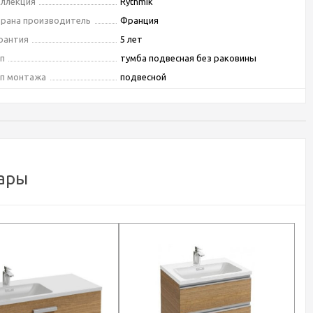
ллекция
Rythmik
рана производитель
Франция
рантия
5 лет
п
тумба подвесная без раковины
п монтажа
подвесной
риентация
универсальная
орма
прямоугольная
льевая корзина
Нет
стема хранения
с ящиками
снащение
механизм "плавное закрывание"
ары
ловая конструкция
Нет
вет
светлое дерево