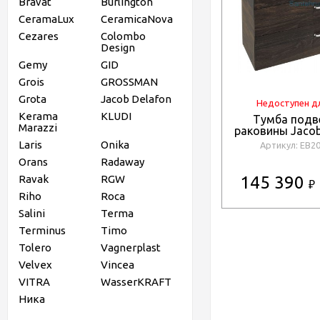
Bravat
Burlington
CeramaLux
CeramicaNova
Cezares
Colombo
Design
Gemy
GID
Grois
GROSSMAN
Grota
Jacob Delafon
Недоступен д
Kerama
KLUDI
Тумба подв
Marazzi
раковины Jacob
EB2091-
Laris
Onika
Артикул: EB2
Orans
Radaway
Ravak
RGW
145 390
₽
Riho
Roca
Salini
Terma
Terminus
Timo
Tolero
Vagnerplast
Velvex
Vincea
VITRA
WasserKRAFT
Ника