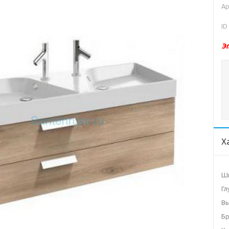
Ар
ID
Э
Х
Ши
Гл
Вы
Б