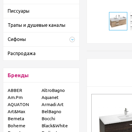
Писсуары
Трапы и душевые каналы
Сифоны
Распродажа
Бренды
ABBER
AltroBagno
Am.Pm
Aquanet
AQUATON
Armadi Art
Art&Max
BelBagno
Bemeta
Bocchi
Boheme
Black&White