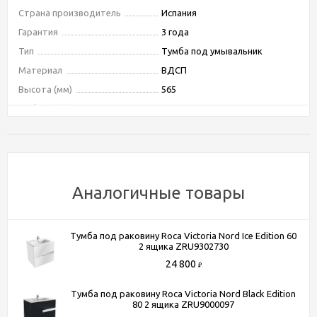
Страна производитель
Испания
Гарантия
3 года
Тип
Тумба под умывальник
Материал
ВДСП
Высота (мм)
565
Глубина (мм)
450
Ширина (мм)
585
Форма
прямоугольная
Цвет
темное дерево
Угловая конструкция
Нет
Аналогичные товары
Система хранения
с ящиками
Тип монтажа
подвесной
Тумба под раковину Roca Victoria Nord Ice Edition 60
Фурнитура
хром
2 ящика ZRU9302730
Бельевая корзина
Нет
24 800
₽
Материал фасада
МДФ
Тумба под раковину Roca Victoria Nord Black Edition
Покрытие фасада
пленка
80 2 ящика ZRU9000097