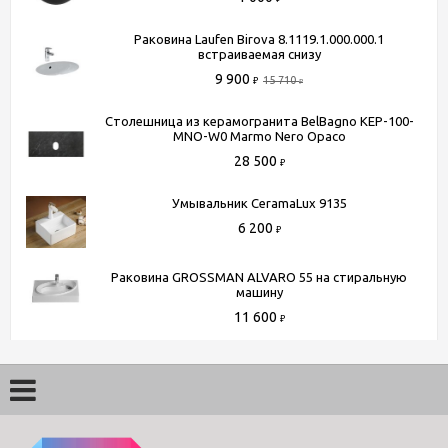
Раковина Laufen Birova 8.1119.1.000.000.1
встраиваемая снизу
9 900
15 710
₽
₽
Столешница из керамогранита BelBagno KEP-100-
MNO-W0 Marmo Nero Opaco
28 500
₽
Умывальник CeramaLux 9135
6 200
₽
Раковина GROSSMAN ALVARO 55 на стиральную
машину
11 600
₽