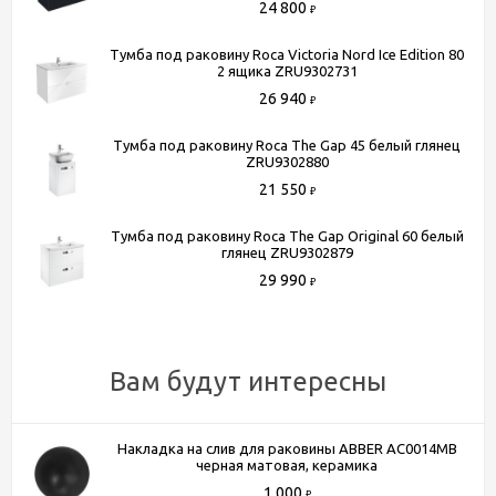
24 800
₽
Тумба под раковину Roca Victoria Nord Ice Edition 80
Способы получения товара:
2 ящика ZRU9302731
- Самовывоз из шоу-рума по адресу Киевское шоссе, 500
26 940
₽
метров от МКАД. БП "Румянцево", корпус В, этаж 2,
павильон 205В
Тумба под раковину Roca The Gap 45 белый глянец
- Доставка по Москве в пределах МКАД (стоимость
ZRU9302880
доставки рассчитывается менеджером после оформления
21 550
₽
заказа)
Тумба под раковину Roca The Gap Original 60 белый
- Доставка до терминала любой транспортной компании
глянец ZRU9302879
(для всей России)
29 990
₽
Более подробную информацию вы можете получить по
телефону
+7 (495) 150-07-16
или
+7 (964) 645-17-27
Вам будут интересны
Накладка на слив для раковины ABBER AC0014MB
черная матовая, керамика
1 000
₽