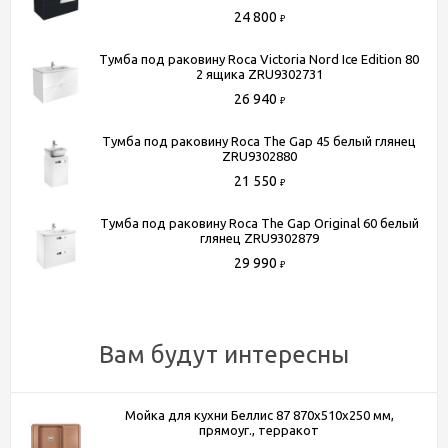
24 800
₽
Тумба под раковину Roca Victoria Nord Ice Edition 80
Способы получения товара:
2 ящика ZRU9302731
- Самовывоз из шоу-рума по адресу Киевское шоссе, 500
26 940
₽
метров от МКАД. БП "Румянцево", корпус В, этаж 2,
павильон 205В
Тумба под раковину Roca The Gap 45 белый глянец
- Доставка по Москве в пределах МКАД (стоимость
ZRU9302880
доставки рассчитывается менеджером после оформления
21 550
₽
заказа)
Тумба под раковину Roca The Gap Original 60 белый
- Доставка до терминала любой транспортной компании
глянец ZRU9302879
(для всей России)
29 990
₽
Более подробную информацию вы можете получить по
телефону
+7 (495) 150-07-16
или
+7 (964) 645-17-27
Вам будут интересны
Мойка для кухни Беллис 87 870x510x250 мм,
прямоуг., терракот