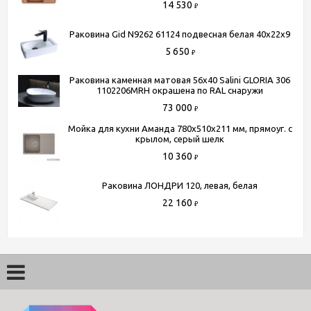
14 530
₽
Раковина Gid N9262 61124 подвесная белая 40x22x9
5 650
₽
Раковина каменная матовая 56х40 Salini GLORIA 306
1102206MRH окрашена по RAL снаружи
73 000
₽
Мойка для кухни Аманда 780x510x211 мм, прямоуг. с
крылом, серый шелк
10 360
₽
Раковина ЛОНДРИ 120, левая, белая
22 160
₽