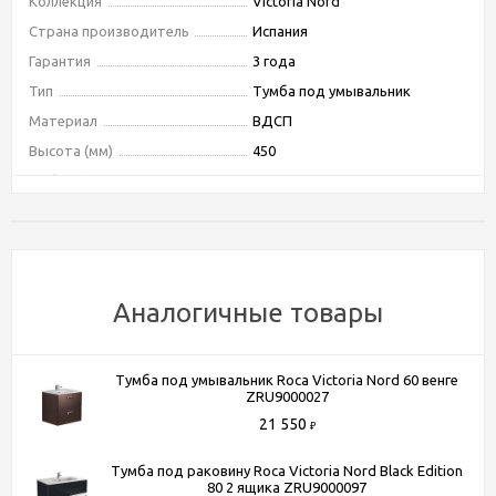
Коллекция
Victoria Nord
Страна производитель
Испания
Гарантия
3 года
Тип
Тумба под умывальник
Материал
ВДСП
Высота (мм)
450
Глубина (мм)
550
Ширина (мм)
586
Форма
прямоугольная
Цвет
белый
Угловая конструкция
Нет
Аналогичные товары
Система хранения
с ящиками
Тип монтажа
подвесной
Тумба под умывальник Roca Victoria Nord 60 венге
Фурнитура
хром
ZRU9000027
Бельевая корзина
Нет
21 550
₽
Материал фасада
МДФ
Тумба под раковину Roca Victoria Nord Black Edition
Покрытие фасада
эмаль
80 2 ящика ZRU9000097