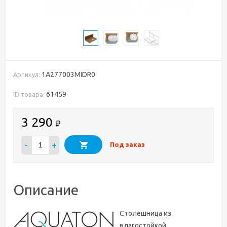
1A277003MIDR0
Артикул:
61459
ID товара:
3 290
₽
-
+
Под заказ
Описание
Столешница из
влагостойкой