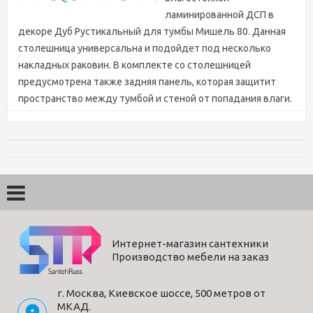
ламинированной ДСП в
декоре Дуб Рустикальный для тумбы Мишель 80. Данная
столешница универсальна и подойдет под несколько
накладных раковин. В комплекте со столешницей
предусмотрена также задняя панель, которая защитит
пространство между тумбой и стеной от попадания влаги.
Характеристики
Цвет
дерево
Длина (мм)
460
Бренд
AQUATON
Ширина (мм)
800
Интернет-магазин сантехники
Производство мебели на заказ
Высота (мм)
16
Материал
ВЛДСП
г. Москва, Киевское шоссе, 500 метров от
Страна
Россия
МКАД.
производитель