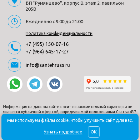
БП "Румянцево", корпус В, этаж 2, павильон
Гарантия
2 года
205В
Дизайн
современный
Ежедневно с 9:00 до 21:00
Тип монтажа
накладной
Комплектация
Столешница - 1, стеновая панель - 1, крепеж - 1
Политика конфиденциальности
набор. Столешница и задняя панель не
+7 (495) 150-07-16
являются единым изделием и
устанавливаются независимо друг от друга.
+7 (964) 645-17-27
info@santehruss.ru
Способы получения товара:
- Самовывоз из шоу-рума по адресу Киевское шоссе, 500
метров от МКАД. БП "Румянцево", корпус В, этаж 2,
павильон 205В
- Доставка по Москве в пределах МКАД (стоимость
Информация на данном сайте носит ознакомительный характер и не
доставки рассчитывается менеджером после оформления
является публичной офертой, определяемой положениями Статьи 437
Гражданского кодекса РФ.
заказа)
Мы используем файлы cookie, чтобы улучшить сайт для вас.
© Santehruss.ru 2018-2026. Все права защищены. Все торговые
- Доставка до терминала любой транспортной компании
марки принадлежат их владельцам.
Узнать подробнее
OK
(для всей России)