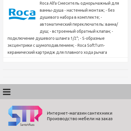
Roca Alfa Смеситель однорычажный для
ванны-душа - настенный монтаж; - без
душевого набора в комплекте; -
автоматический переключатель: ванна/
душ; - встроенный обратный клапан; -
подключение душевого шланга 1/2"; - S-образные
эксцентрики с шумоподавлением; - Roca SoftTurn-
керамический картридж для плавного хода рычага
смесителя, контроль и точность при выборе напора и
температуры воды; - Roca EverShine- хромированная
поверхность, надежная защита от коррозии и
ослепительный вид смесителей на всем протяжении
срока эксплуатации.
Характеристики
Интернет-магазин сантехники
Производство мебели на заказ
Поворотный
Да
излив