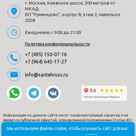
г. Москва, Киевское шоссе, 500 метров от
Цвет
хром
МКАД.
БП "Румянцево", корпус В, этаж 2, павильон
Переключатель
вытяжной
205В
излив/душ
Механизм
керамический картридж
Ежедневно с 9:00 до 21:00
смешивания
Бренд
Roca
Политика конфиденциальности
Поверхность
глянцевая
+7 (495) 150-07-16
Длина шланга
-
+7 (964) 645-17-27
Комплектация
Смеситель в сборе без душевого набора,
монтажный комплект, инструкция,
info@santehruss.ru
гарантийный талон
Выдвижной
нет
излив
Высота излива
0
Тип монтажа
на стену
Информация на данном сайте носит ознакомительный характер и не
Отверстий для
2
является публичной офертой, определяемой положениями Статьи 437
монтажа
Гражданского кодекса РФ.
Мы используем файлы cookie, чтобы улучшить сайт для вас.
Дизайн
современный
© Santehruss.ru 2018-2026. Все права защищены. Все торговые