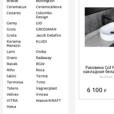
Bravat
Burlington
CeramaLux
CeramicaNova
Cezares
Colombo
Design
Gemy
GID
Grois
GROSSMAN
Grota
Jacob Delafon
Kerama
KLUDI
Marazzi
Laris
Onika
Orans
Radaway
Ravak
RGW
Раковина Gid 
Riho
Roca
накладная бела
Salini
Terma
Артикул:
Terminus
Timo
Tolero
Vagnerplast
6 100
₽
Velvex
Vincea
VITRA
WasserKRAFT
Ника