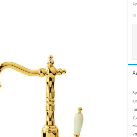
Ар
ID
Х
Б
Ко
Га
Д
М
Уп