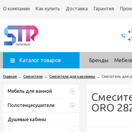
О компании
Как купить
Доставка
Гарантия
Прои
+
+
Каталог товаров
Бренды
Мебель
Главная
→
Смесители
→
Смесители для раковины
→
Смеситель для 
Мебель для ванной
Смесите
ORO 28
Полотенцесушители
Душевые кабины