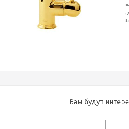
Вы
Дл
Ши
Ц
Ти
Ко
Вам будут интер