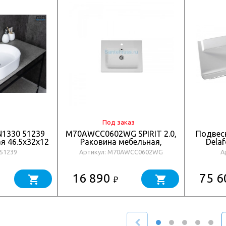
Под заказ
N1330 51239
M70AWCC0602WG SPIRIT 2.0,
Подвес
я 46.5x32x12
Раковина мебельная,
Delaf
керамическая, 60 см,
 51239
Артикул: M70AWCC0602WG
А
встроенная, цвет: белый,
глянец
16 890
75 
₽