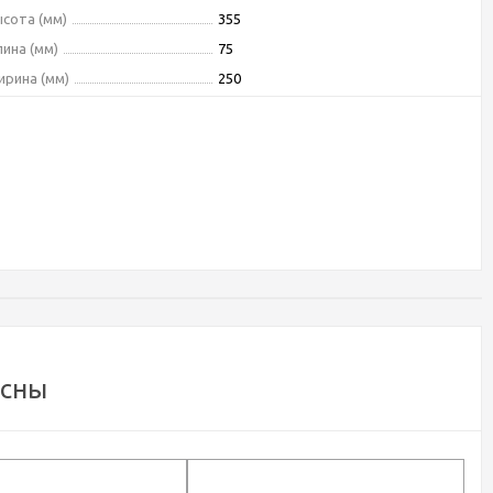
сота (мм)
355
ина (мм)
75
рина (мм)
250
вет
золото
п монтажа
на раковину
мплектация
Смеситель
есны