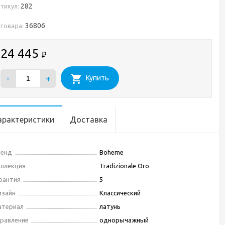
282
тикул:
36806
 товара:
24 445
₽
-
+
Купить
арактеристики
Доставка
ренд
Boheme
ллекция
Tradizionale Oro
рантия
5
изайн
Классический
атериал
латунь
равление
однорычажный