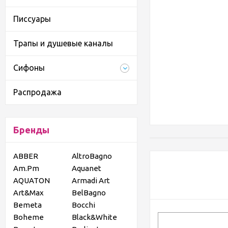
Писсуары
Трапы и душевые каналы
Сифоны
Распродажа
Бренды
ABBER
AltroBagno
Am.Pm
Aquanet
AQUATON
Armadi Art
Art&Max
BelBagno
Bemeta
Bocchi
Boheme
Black&White