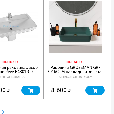
Под заказ
Под заказ
ная раковина Jacob
Раковина GROSSMAN GR-
on Rêve E4801-00
3016OLM накладная зеленая
матовая
ртикул: E4801-00
Артикул: GR-3016OLM
600
8 600
₽
₽