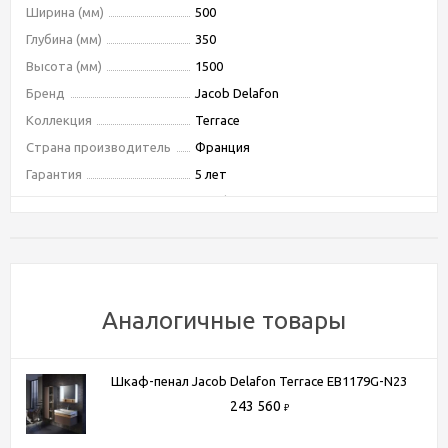
Ширина (мм)
500
Глубина (мм)
350
Высота (мм)
1500
Бренд
Jacob Delafon
Коллекция
Terrace
Страна производитель
Франция
Гарантия
5 лет
Тип
шкаф-пенал
Тип монтажа
подвесной
Ориентация
правая
Форма
прямоугольная
Бельевая корзина
Нет
Аналогичные товары
Материал корпуса
МДФ
Покрытие корпуса
Лак
Шкаф-пенал Jacob Delafon Terrace EB1179G-N23
Материал фасада
МДФ
243 560
₽
Покрытие фасада
лак
Система хранения
с дверками, с полками