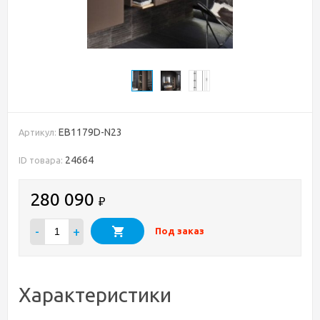
EB1179D-N23
Артикул:
24664
ID товара:
280 090
₽
-
+
Под заказ
Характеристики