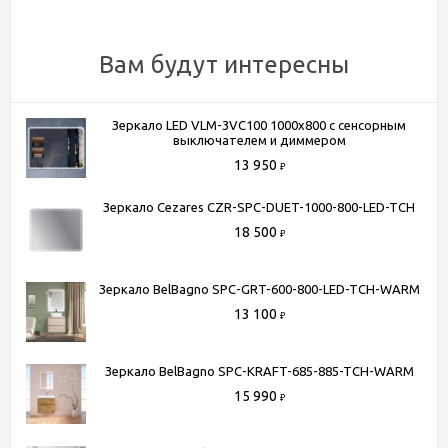
Оснащение
механизм "плавное закрывание"
Угловая конструкция
Нет
Вам будут интересны
Цвет
коричневий
Зеркало LED VLM-3VC100 1000х800 c сенсорным
выключателем и диммером
Способы получения товара:
13 950
₽
- Самовывоз из шоу-рума по адресу Киевское шоссе, 500
метров от МКАД. БП "Румянцево", корпус В, этаж 2,
Зеркало Cezares CZR-SPC-DUET-1000-800-LED-TCH
павильон 205В
18 500
₽
- Доставка по Москве в пределах МКАД (стоимость
доставки рассчитывается менеджером после оформления
Зеркало BelBagno SPC-GRT-600-800-LED-TCH-WARM
заказа)
13 100
- Доставка до терминала любой транспортной компании
₽
(для всей России)
Зеркало BelBagno SPC-KRAFT-685-885-TCH-WARM
Более подробную информацию вы можете получить по
15 990
₽
телефону
+7 (495) 150-07-16
или
+7 (964) 645-17-27