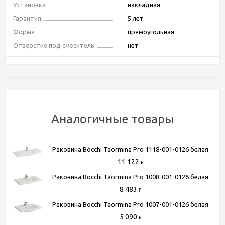
Установка
накладная
Гарантия
5 лет
Форма
прямоугольная
Отверстие под смеситель
нет
Пьедестал
нет
Ширина, см
60
Высота, см
15
Глубина, см
40
Цвет
коричневый
Аналогичные товары
Материал
полиэфирная смола
Отверстие под перелив
Нет
Раковина Bocchi Taormina Pro 1118-001-0126 белая
Дизайн
современный
11 122
₽
Донный клапан
есть в комплекте
Раковина Bocchi Taormina Pro 1008-001-0126 белая
8 483
₽
Раковина Bocchi Taormina Pro 1007-001-0126 белая
Способы получения товара:
5 090
- Самовывоз из шоу-рума по адресу Киевское шоссе, 500
₽