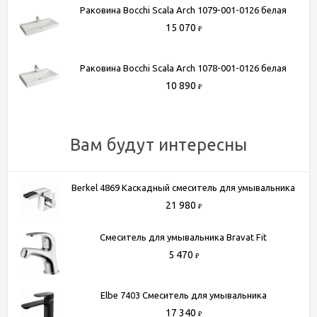
метров от МКАД. БП "Румянцево", корпус В, этаж 2,
Раковина Bocchi Scala Arch 1079-001-0126 белая
павильон 205В
15 070
₽
- Доставка по Москве в пределах МКАД (стоимость
доставки рассчитывается менеджером после оформления
Раковина Bocchi Scala Arch 1078-001-0126 белая
заказа)
10 890
₽
- Доставка до терминала любой транспортной компании
(для всей России)
Более подробную информацию вы можете получить по
Вам будут интересны
телефону
+7 (495) 150-07-16
или
+7 (964) 645-17-27
Berkel 4869 Kаскадный смеситель для умывальника
21 980
₽
Смеситель для умывальника Bravat Fit
5 470
₽
Elbe 7403 Смеситель для умывальника
17 340
₽