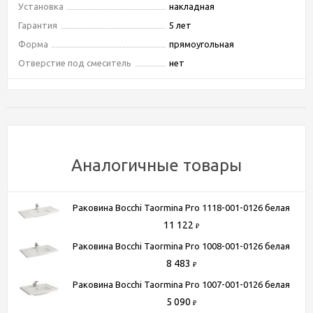
Установка
накладная
Гарантия
5 лет
Форма
прямоугольная
Отверстие под смеситель
нет
Пьедестал
нет
Ширина, см
60
Высота, см
13
Глубина, см
40
Цвет
белый
Аналогичные товары
Поверхность
матовая
Материал
искусственный камень
Раковина Bocchi Taormina Pro 1118-001-0126 белая
Донный клапан
есть в комплекте
11 122
₽
Дизайн
современный
Раковина Bocchi Taormina Pro 1008-001-0126 белая
Отверстие под перелив
Нет
8 483
₽
Раковина Bocchi Taormina Pro 1007-001-0126 белая
5 090
Способы получения товара:
₽