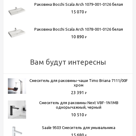
- Самовывоз из шоу-рума по адресу Киевское шоссе, 500
Раковина Bocchi Scala Arch 1079-001-0126 белая
метров от МКАД. БП "Румянцево", корпус В, этаж 2,
15 070
₽
павильон 205В
- Доставка по Москве в пределах МКАД (стоимость
Раковина Bocchi Scala Arch 1078-001-0126 белая
доставки рассчитывается менеджером после оформления
10 890
₽
заказа)
- Доставка до терминала любой транспортной компании
(для всей России)
Вам будут интересны
Более подробную информацию вы можете получить по
телефону
+7 (495) 150-07-16
или
+7 (964) 645-17-27
Смеситель для раковины-чаши Timo Briana 7111/00F
хром
23 391
₽
Смеситель для раковины Next VBF-1N1MB
однорычажный, черный
10 510
₽
Saale 9503 Смеситель для умывальника
15 680
₽