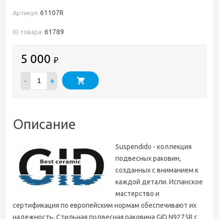
61107R
Артикул:
61789
ID товара:
5 000
₽
-
+
Описание
Suspendido - коллекция
подвесных раковин,
созданных с вниманием к
каждой детали. Испанское
мастерство и
сертификация по европейским нормам обеспечивают их
надежность. Стильная подвесная раковина GiD N9275R с