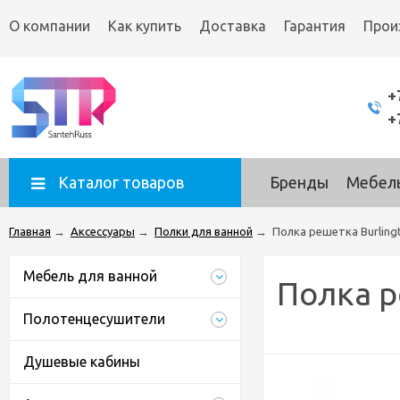
О компании
Как купить
Доставка
Гарантия
Прои
+
+
Каталог товаров
Бренды
Мебель
Главная
→
Аксессуары
→
Полки для ванной
→
Полка решетка Burling
Мебель для ванной
Полка р
Полотенцесушители
Душевые кабины