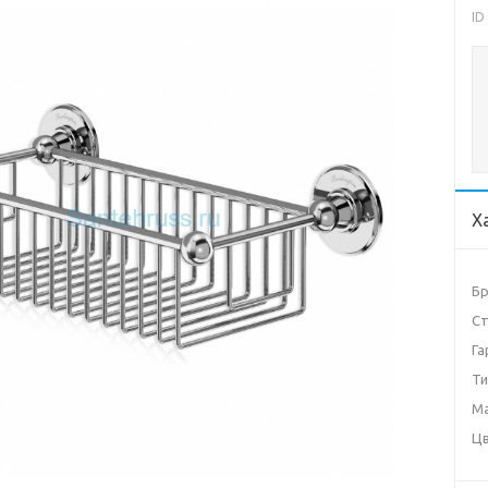
ID
Х
Б
Ст
Га
Ти
М
Ц