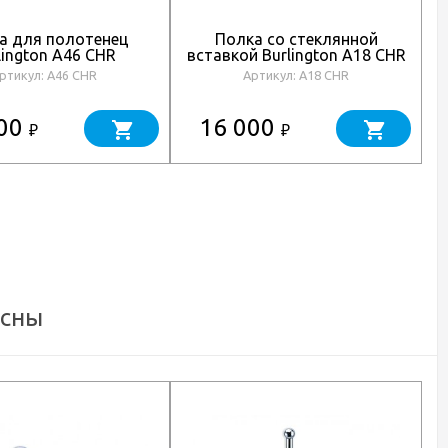
а для полотенец
Полка со стеклянной
lington A46 CHR
вставкой Burlington A18 CHR
ртикул: A46 CHR
Артикул: A18 CHR
100
16 000
₽
₽
есны