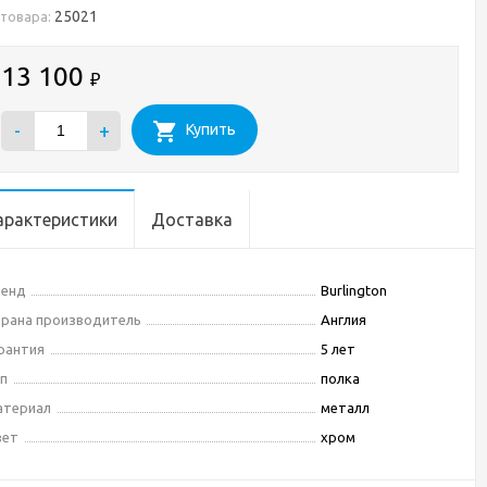
25021
 товара:
13 100
₽
-
+
Купить
арактеристики
Доставка
ренд
Burlington
рана производитель
Англия
рантия
5 лет
п
полка
атериал
металл
вет
хром