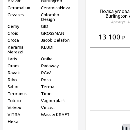
Bravat
Burlington
CeramaLux
CeramicaNova
Полка углова
Cezares
Colombo
Burlington
Design
Артикул: 
Gemy
GID
Grois
GROSSMAN
13 100
₽
Grota
Jacob Delafon
Kerama
KLUDI
Marazzi
Laris
Onika
Orans
Radaway
Ravak
RGW
Riho
Roca
Salini
Terma
Terminus
Timo
Tolero
Vagnerplast
Velvex
Vincea
VITRA
WasserKRAFT
Ника