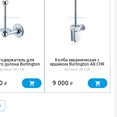
годержатель для
Колба керамическая с
о рулона Burlington
ершиком Burlington A8 CHR
A6 CHR
Артикул: A6 CHR
Артикул: A8 CHR
00
9 000
₽
₽