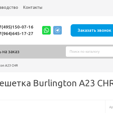
зводство
Контакты
7(495)150-07-16
Заказать звонок
7(964)645-17-27
 на заказ
ton A23 CHR
ешетка Burlington A23 CH
Ар