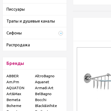
Писсуары
Трапы и душевые каналы
Сифоны
Распродажа
Бренды
ABBER
AltroBagno
Am.Pm
Aquanet
AQUATON
Armadi Art
Art&Max
BelBagno
Bemeta
Bocchi
Boheme
Black&White