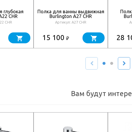
я глубокая
Полка для ванны выдвижная
Полк
 A22 CHR
Burlington A27 CHR
Bur
A22 CHR
Артикул: A27 CHR
А
15 100
28 
₽
Вам будут интер