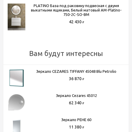
заказа)
PLATINO База под раковину подвесная с двумя
- Доставка до терминала любой транспортной компании
выкатными ящиками, Белый матовый AM-Platino-
750-2C-SO-BM
(для всей России)
42 430
₽
Более подробную информацию вы можете получить по
телефону
+7 (495) 150-07-16
или
+7 (964) 645-17-27
Вам будут интересны
Зеркало CEZARES TIFFANY 45048 Blu Petrolio
36 870
₽
Зеркало Cezares 45012
62 340
₽
Зеркало РЕНЕ 60
11 380
₽