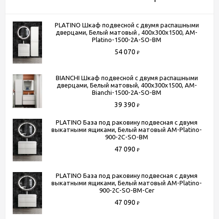
Поверхность фасада
Матовая
PLATINO Шкаф подвесной с двумя распашными
Механизм доводчика
Да
дверцами, Белый матовый , 400x300x1500, AM-
Ширина, см
100
Platino-1500-2A-SO-BM
54 070
Высота, см
55
₽
Глубина, см
46.5
BIANCHI Шкаф подвесной с двумя распашными
Цвет
белый матовый
дверцами, Белый матовый, 400x300x1500, AM-
Комплектация
крепление к стене ; ящики с
Bianchi-1500-2A-SO-BM
доводчиками
39 390
₽
Серия
PLATINO
PLATINO База под раковину подвесная с двумя
выкатными ящиками, Белый матовый AM-Platino-
900-2C-SO-BM
47 090
Способы получения товара:
₽
- Самовывоз из шоу-рума по адресу Киевское шоссе, 500
метров от МКАД. БП "Румянцево", корпус В, этаж 2,
PLATINO База под раковину подвесная с двумя
выкатными ящиками, Белый матовый AM-Platino-
павильон 205В
900-2C-SO-BM-Cer
- Доставка по Москве в пределах МКАД (стоимость
47 090
₽
доставки рассчитывается менеджером после оформления